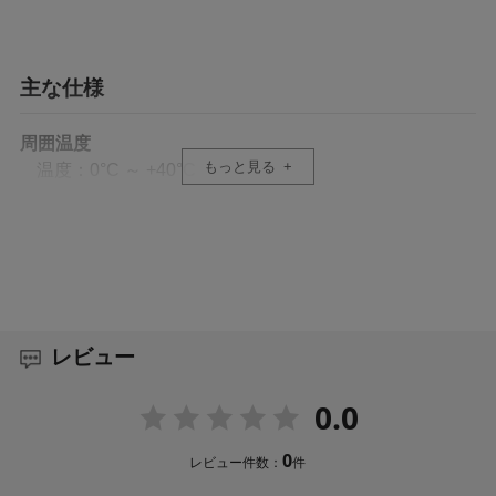
主な仕様
周囲温度
もっと見る
温度：0°C ～ +40°C
許容動作湿度
20%RH ～ 90%RH（結露なきこと）
電源
PoE:IEEE802.3af／DC:12V
レビュー
外形寸法（幅 × 高さ × 奥行）
0.0
約255 × 180 × 93mm
0
レビュー件数：
件
質量