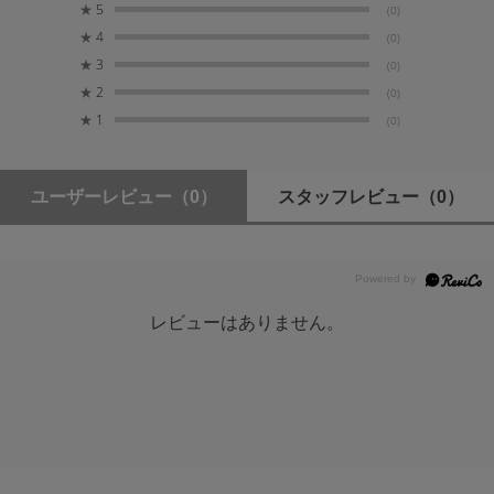
★
5
(0)
約1.3kg
★
4
(0)
★
3
(0)
対象カメラ（最新バージョン時）
★
2
(0)
・LAN（XC Protocol）：
★
1
(0)
CR-N700, CR-N500, CR-N400 , CR-N350 ,CR-N300,
CR-N100, CR-X300, EOS C500 Mark II, EOS C400,
EOS C300 Mark III, EOS C80, EOS C70, XF605,EOS
C50
ユーザーレビュー
（0）
スタッフレビュー
（0）
・SERIAL（NU Protocol）：
CR-X500, CR-X300, XF605
端子部
レビューはありません。
GPIO端子
D-sub 9ピン
LAN端子
RJ-45／1000BASE-T対応