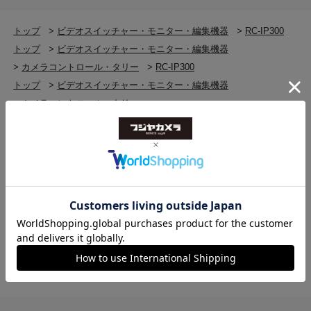
電源端子
トップ
>
ビデオスイッチャー・モニター・編集機器
>
RC-IP300
DC IN 12V 端子：DCジャック
トップ
>
ビデオスイッチャー・モニター・編集機器
>
カメラコントロール・タリー
>
RC-IP300
RS-422端子
トップ
>
ビデオスイッチャー・モニター・編集機器
RJ-45
>
カメラコントロール・タリー
>
カメラコントロール・タリー(新品)
>
RC-IP300
USB端子
トップ
>
ビデオスイッチャー・モニター・編集機器
USB Type A
>
ビデオスイッチャー・モニター・編集機器(新品)
>
RC-IP300
ファームアップ、設定保存、Stream Deck 接続用
トップ
>
Canon
>
RC-IP300
トップ
>
Canon(キヤノン) 高額買取商品
>
RC-IP300