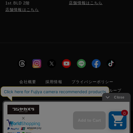
店舗情報はこちら
1st.BLD 2階
店舗情報はこちら
会社概要
採用情報
プライバシーポリシー
特定商取引に関する法律に基づく表示
フジヤグループ
商標登録 第5211024号 株式会社フジヤカメラ店 古物商許可番
号 東京都公安委員会 第304399601272号
当サイトでは利便性向上のためクッキー(Cookie)
を使用しています。クッキー(Cookie)の使用に関
承諾する
しては
「プライバシーポリシー」
をお読みくださ
© 2006 FUJIYACAMERA SHOP