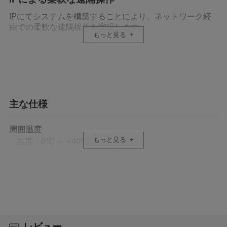
IPにてシステムを構築することにより、ネットワーク経
由での柔軟な遠隔操作を実現します。
もっと見る
ジョイスティック、ズームレバーにより直感的
な操作が可能
RC-IP100は、ジョイスティック、ズームレバーを搭載し
ているため、リモートカメラを直感的に操作可能です。
主な仕様
また、ユーザーにてカメラ機能の割り当てが可能なファ
ンクションボタンも備えており、撮影現場から離れた場
周囲温度
所でも、自在なカメラワークが可能となります。
もっと見る
温度：0°C ～ +40°C
プリセット、トレース機能
許容動作湿度
20%RH ～ 90%RH（結露なきこと）
事前に登録しておいたパン／チルト／ズームの位置など
を登録できるプリセット機能を搭載。
また、より滑らかなマニュアルでの操作を記録するため
電源
のトレース機能も搭載しております。
DC 12V
レビュー