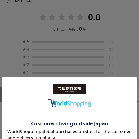
最大100台のリモートカメラ接続
消費電流
0.0
0.6A
最大100台のリモートカメラをRC-IP100に登録すること
が可能です。（1グループ最大10台、最大10グループの
0
レビュー件数：
件
登録）
外形寸法 （幅 × 高さ × 奥行）
コントローラ1台でリモートカメラを切り替えて操作する
★
5
(0)
約350 × 110 × 182 mm
ことができるため、映像制作現場において効率的なカメ
★
4
(0)
ラオペレーションが可能です。
★
3
(0)
質量
★
2
(0)
約2.1 kg（本体のみ）
★
1
(0)
対象カメラ（最新バージョン時）
CR-N500
ユーザーレビュー
（0）
スタッフレビュー
（0）
CR-N300
CR-X500
CR-X300
XF605
レビューはありません。
端子部