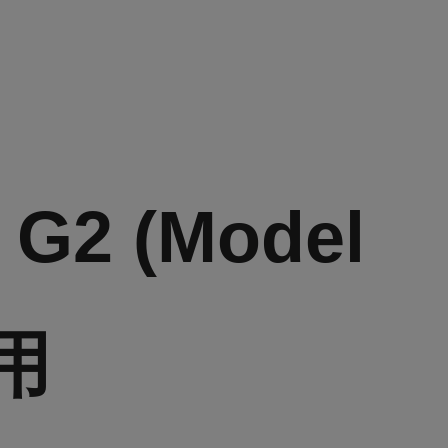
D G2 (Model
用