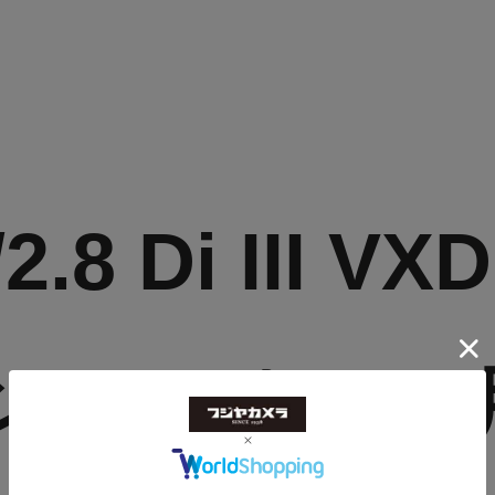
.8 Di III VX
コン Z マウント