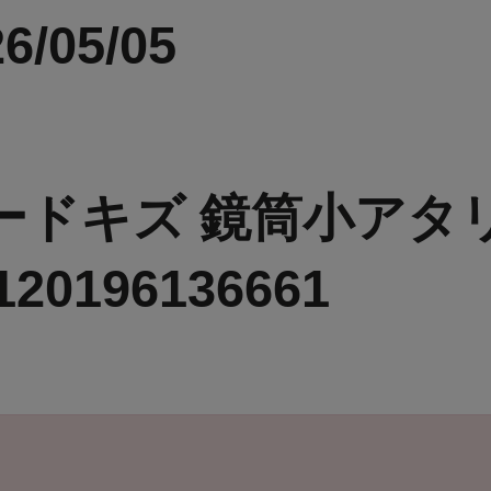
6/05/05
フードキズ 鏡筒小アタ
120196136661