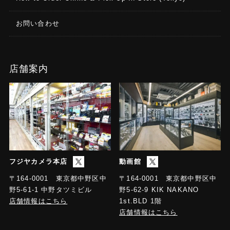
音声処理
お問い合わせ
サンプル・レート：48kHz、24ビット
音声フォーマット
VIDEO INPUT 1〜3端子：リニアPCM、48kHz、24
店舗案内
ビット、ステレオ
USB STREAM端子：リニアPCM、48kHz、16ビッ
ト、ステレオ
入力端子
VIDEO INPUT 1〜3端子：HDMIタイプA
MIC IN 1〜2端子：コンボ・タイプ（XLR、TRS標
準）、ファンタム電源（DC 48V、10mA Max）
フジヤカメラ本店
動画館
LINE IN端子：RCAピン・タイプ
〒164-0001 東京都中野区中
〒164-0001 東京都中野区中
USB STREAM端子：USB Bタイプ
野5-61-1 中野タツミビル
野5-62-9 KIK NAKANO
店舗情報はこちら
1st.BLD 1階
出力端子
店舗情報はこちら
MAIN端子：HDMIタイプA