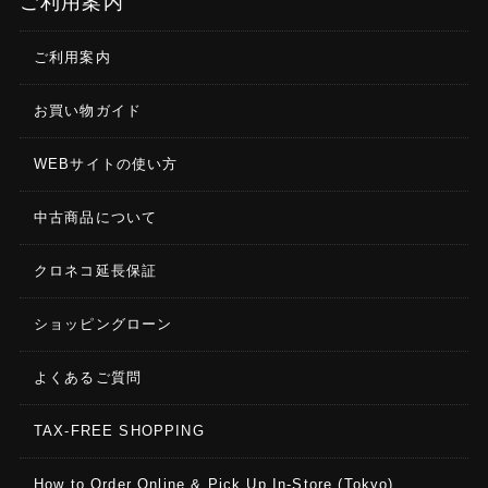
ご利用案内
（1400×1050/60Hz）（*1）、
UXGA（1600×1200/60Hz）、
FHD（1920×1080/60Hz）、etc...
ご利用案内
静止画（Still Image）※
お買い物ガイド
最大サイズ：1920×1200ピクセル
フォーマット：Windows Bitmap File（.bmp）、24ビ
WEBサイトの使い方
ットカラー、非圧縮
中古商品について
映像効果
シーン：ピクチャーインピクチャー、スプリット、
クロネコ延長保証
ピクチャーバイピクチャー
切り替え：黒フェード、ミックス・フェード、モー
ショッピングローン
ション
キー合成：ルミナンス・キー、クロマキー
よくあるご質問
その他：静止画再生、アウトプット・フェード（音
声、映像：白または黒）、テスト・パターン出力
TAX-FREE SHOPPING
音声
How to Order Online & Pick Up In-Store (Tokyo)