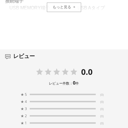
接続端子
もっと見る
USB MEMORY端子（ホスト）：USB Aタイプ
（USBメモリー用、静止画表示、オーディオ・ファ
イル再生）
USB STREAM端子（デバイス）：USB Bタイプ
（USB-VIDEO（USB 3.0）、USB-AUDIO（USB
2.0）：ステレオ 1 IN/1 OUT、パソコンからのリモー
ト制御用、アップデート用）
DC IN端子
レビュー
機能
0.0
シーン・メモリー：5
パネル・ロック機能
0
レビュー件数：
件
EDIDエミュレーター
オート・スイッチング（オート・スキャン、ビー
★
5
(0)
ト・シンク・スイッチング、ビデオ・フォロー・オ
★
4
ーディオ）
(0)
★
3
(0)
★
2
(0)
電源
★
1
(0)
ACアダプター