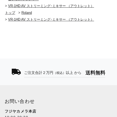
スタートアップ・ガイド
「安全上のご注意」チラシ
>
VR-1HD AV ストリーミング･ミキサー （アウトレット）
ACアダプター
トップ
>
Roland
電源コード
>
VR-1HD AV ストリーミング･ミキサー （アウトレット）
保証書
ローランド ユーザー登録カード
映像
映像処理
4：4：4（Y／Pb／Pr）、10ビット
送料無料
ご注文合計２万円
以上 から
（税込）
入力端子 ※
VIDEO INPUT 1〜3端子：HDMIタイプA×3
出力端子 ※
お問い合わせ
MAIN端子：HDMIタイプA
MONITOR端子：HDMIタイプA
フジヤカメラ本店
THRU端子：HDMIタイプA