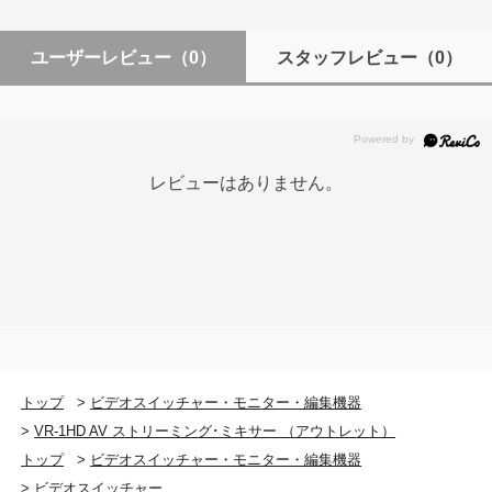
消費電流
ユーザーレビュー
（0）
スタッフレビュー
（0）
2A
消費電力
24W
レビューはありません。
動作温度
0〜+40℃
外形寸法
314（幅）×169（奥行）×66（高さ）mm
質量（本体のみ）
トップ
>
ビデオスイッチャー・モニター・編集機器
1.6kg
>
VR-1HD AV ストリーミング･ミキサー （アウトレット）
トップ
>
ビデオスイッチャー・モニター・編集機器
付属品
>
ビデオスイッチャー