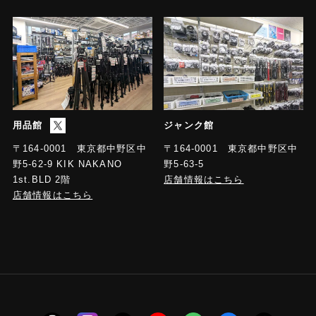
MONITOR端子：HDMIタイプA
LINE OUT端子：RCAピン・タイプ
USB STREAM端子：USB Bタイプ
PHONES端子：ステレオ・ミニ・タイプ
規定入力レベル
MIC IN 1～2端子：-60～+10dBu（最大入力レベル：
+28dBu）
用品館
ジャンク館
LINE IN端子：-10dBu（最大入力レベル：+8dBu）
〒164-0001 東京都中野区中
〒164-0001 東京都中野区中
野5-63-5
野5-62-9 KIK NAKANO
入力インピーダンス
店舗情報はこちら
1st.BLD 2階
MIC IN 1〜2端子：10kΩ以上（バランス、HEAD
店舗情報はこちら
AMP GAIN：0〜+17dBu）、5kΩ以上（バランス、
HEAD AMP GAIN：+18〜+64dBu）
LINE IN端子：15kΩ
規定出力レベル
LINE OUT端子：-10dBu（最大出力レベル：+8dBu）
PHONES端子：92mW＋92mW（32Ω負荷時）