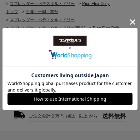
>
スプレッダー・ペデスタル・ドリー
>
Pico Flex Dolly
トップ
>
三脚・一脚・雲台
>
スプレッダー・ペデスタル・ドリー
>
スプレッダー・ペデスタル・ドリー(新品)
>
Pico Flex Dolly
トップ
>
三脚・一脚・雲台
>
三脚・一脚・雲台(新品)
>
Pico Flex Dolly
トップ
>
アナミ海外
>
Pico Flex Dolly
送料無料
ご注文合計２万円
以上 から
（税込）