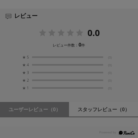
H50 × W28 × D19cm
レビュー
内寸
H43 × W27 × D15cm
0.0
PC収納部内寸
0
レビュー件数：
件
H40 × W26 × D2.5cm
★
5
(0)
重量
★
4
(0)
1.6kg(全オプション装着時)
★
3
(0)
★
2
(0)
★
1
付属品
(0)
レインカバー、三脚ストラップ、ウエストベルト
ユーザーレビュー
（0）
スタッフレビュー
（0）