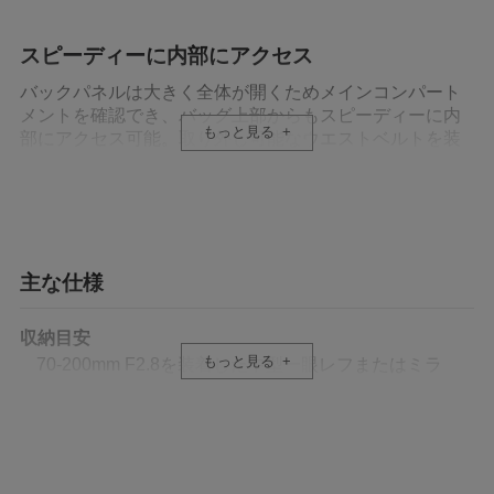
スピーディーに内部にアクセス
バックパネルは大きく全体が開くためメインコンパート
メントを確認でき、バッグ上部からもスピーディーに内
もっと見る
部にアクセス可能。取り外し可能なウエストベルトを装
着すれば、容量いっぱいに収納しても快適な持ち運びを
叶えます。
アクセサリー類を収納可能
主な仕様
バックパネル裏側とトップフラップ内側にはそれぞれメ
ッシュポケットがあり、フィルターやバッテリーなどア
クセサリー類を収納可能。前面ポケットにはノートPC や
収納目安
タブレット収納部のほか、オーガナイザーポケット、メ
もっと見る
70-200mm F2.8を装着した中型一眼レフまたはミラ
ッシュポケットを備えています。
ーレスボディ2 台、レンズ2-5 本、ストロボなどのア
クセサリー、16インチノートPC
背面パススルー
外寸
バッグ背面にはパススルーが付いています。