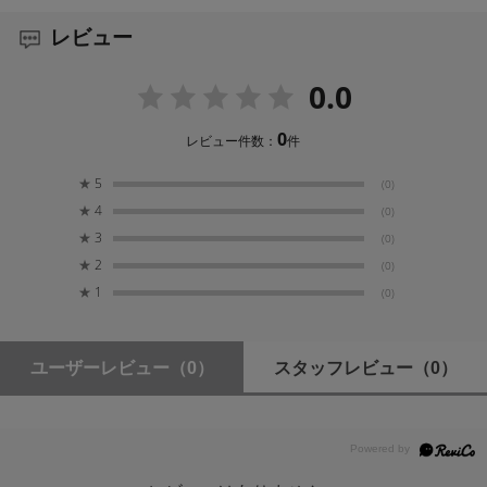
CFastカード2枚かCFexpress Type Bカード4枚、 も
レビュー
しくはSDカードまたはCFexpress Type Aカードを 6
枚、またはmicroSDカードを複数枚
0.0
0
レビュー件数：
件
★
5
(0)
★
4
(0)
★
3
(0)
★
2
(0)
★
1
(0)
ユーザーレビュー
（0）
スタッフレビュー
（0）