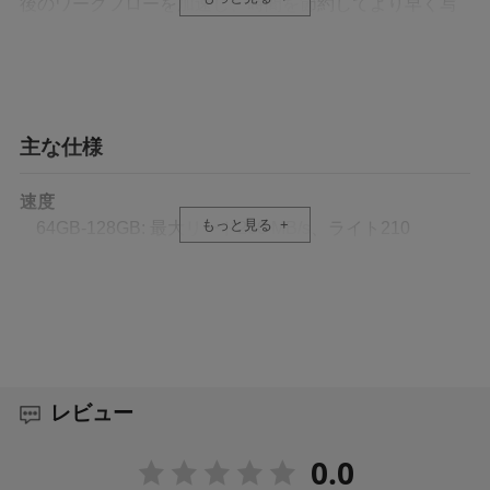
後のワークフローを加速し、時間を節約してより早く写
真の仕事に戻ることができます。
滑らかなフルHDおよび4Kビデオを撮影できる
V60規格
主な仕様
Lexar Professional 1800x SDXC UHS-IIカードGOLDシリ
ーズは、最新のUHS-IIテクノロジーと最大ライト
速度
210MB/sの速度により、バーストモードの写真を簡単に
もっと見る
64GB-128GB: 最大リード280 MB/s、ライト210
扱うことができます。また、V60とUHSスピードクラス
MB/s1
3（U3）※により、最大256GBの大容量オプションで、
256GB-1TB: 最大リード280 MB/s、ライト210 MB/s1
美しいフルHDおよび4Kビデオをシームレスに撮影できま
す。
動作温度範囲
0℃～70℃（32°F～158°F）
耐久性を重視した設計
これらのカードは、さまざまな場面で貴重なデータをキ
レビュー
保存温度範囲
ャプチャして保存するために必要なパフォーマンスを提
-25℃～85℃（-13°F～185°F）
供します。Lexar Professional 1800x SDXC UHS-IIカード
0.0
は防水性、耐熱性、耐衝撃性、耐振動性、およびX線耐性