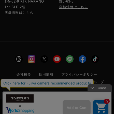
野5-63-5
野5-62-9 KIK NAKANO
店舗情報はこちら
1st.BLD 2階
店舗情報はこちら
会社概要
採用情報
プライバシーポリシー
特定商取引に関する法律に基づく表示
フジヤグループ
商標登録 第5211024号 株式会社フジヤカメラ店 古物商許可番
号 東京都公安委員会 第304399601272号
当サイトでは利便性向上のためクッキー(Cookie)
を使用しています。クッキー(Cookie)の使用に関
承諾する