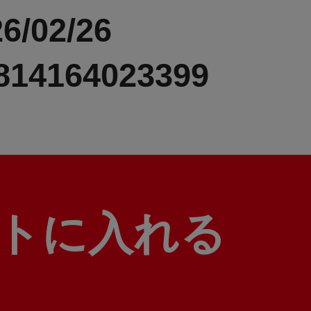
6/02/26
814164023399