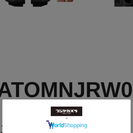
W ATOMNJRW0
ス