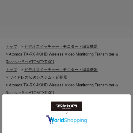
ビデオ入出力
TX：3G-SDI 1系統、HDMI入力 1系統、HDMIループ
スルー 1系統
RX：3G-SDI出力 1系統、HDMIデュアル出力 2系統
Wi-Fi
トップ
>
ビデオスイッチャー・モニター・編集機器
周波数：5GHz
>
Atomos TX-RX 4K/HD Wireless Video Monitoring Transmitter &
チャンネル：9 (CH0-CH08)
Receiver Set ATOMTXRX01
遅延：60ms
トップ
>
ビデオスイッチャー・モニター・編集機器
伝送距離（見通し距離）：最大300m (985ft)
>
ワイヤレス伝送システム・延長器
>
Atomos TX-RX 4K/HD Wireless Video Monitoring Transmitter &
オーディオ入出力（オーディオフォーマット）
Receiver Set ATOMTXRX01
PCM 2チャンネル
トップ
>
ビデオスイッチャー・モニター・編集機器
>
ワイヤレス伝送システム・延長器
対応解像度およびフレームレート
>
ワイヤレス伝送システム・延長器(新品)
HDMI：
4Kp30、4Kp25（4Kp30に変換）、1080p60、
>
Atomos TX-RX 4K/HD Wireless Video Monitoring Transmitter &
1080p50、1080p30、1080p25、1080i60、
Receiver Set ATOMTXRX01