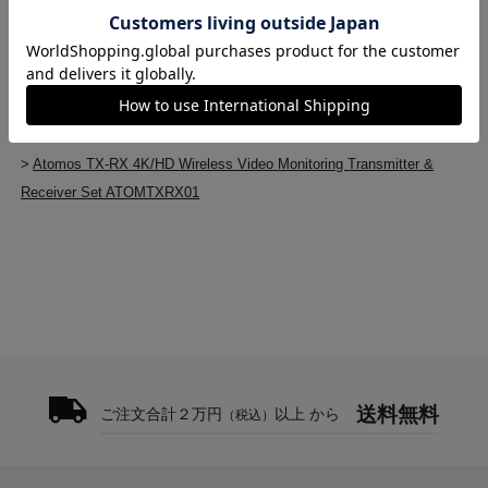
1080i50、720p60、720p50
トップ
>
ビデオスイッチャー・モニター・編集機器
3G-SDI：
>
ビデオスイッチャー・モニター・編集機器(新品)
1080P60、1080P50、1080P30、1080P25、
1080I60、1080I50、720P60、720P50
>
Atomos TX-RX 4K/HD Wireless Video Monitoring Transmitter &
Receiver Set ATOMTXRX01
付属品
トップ
>
ATOMOS
USB A-C 2.0ケーブル（1m）×2本
>
Atomos TX-RX 4K/HD Wireless Video Monitoring Transmitter &
Wi-Fiアンテナ×4本
Receiver Set ATOMTXRX01
アンテナキャップ×10個
1/4インチネジマウント×2個
クイックスタートガイド
※引用・翻訳元：
海外メーカーサイト
送料無料
ご注文合計２万円
以上 から
（税込）