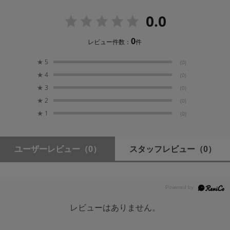
動作周囲温度
0.0
最大50℃
0
レビュー件数：
件
構造・操作
★
5
(0)
筐体：アルミニウム合金
★
4
(0)
ロータリーコントロール：チャンネル選択用
電源スイッチ：オン/オフ
★
3
(0)
★
2
(0)
★
1
電源
(0)
入力電圧：9～16V
消費電力：4W (TX & RX)
対応バッテリー：NP-F970/750/550 バッテリー（別
ユーザーレビュー
（0）
スタッフレビュー
（0）
売）
内蔵バッテリー：なし
ディスプレイ
レビューはありません。
解像度：128 x 64 ピクセル
サイズ：21.8mm x 10.8mm