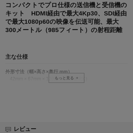
コンパクトでプロ仕様の送信機と受信機の
キット HDMI経由で最大4Kp30、SDI経由
で最大1080p60の映像を伝送可能、最大
300メートル（985フィート）の射程距離
主な仕様
外形寸法（幅×高さ×奥行 mm）
もっと見る
42mm × 67mm × 120mm（TX & RX）
重量
231g（TX & RX）
マウントポイント
本体底面に1/4インチ20ネジマウント×1
レビュー