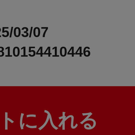
5/03/07
810154410446