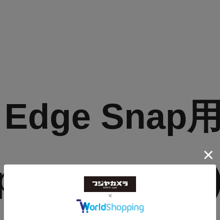
 Edge Snap用 
p, 12V (15cm