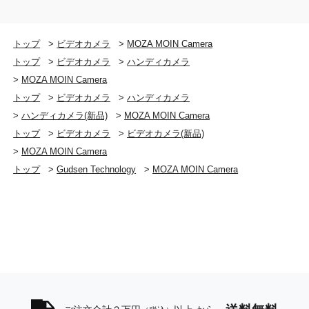
入出力ポート
トップ
>
ビデオカメラ
>
MOZA MOIN Camera
microSDカードスロット USB Type-Cポート
トップ
>
ビデオカメラ
>
ハンディカメラ
>
MOZA MOIN Camera
JANコード
トップ
>
ビデオカメラ
>
ハンディカメラ
743791915411
>
ハンディカメラ(新品)
>
MOZA MOIN Camera
トップ
>
ビデオカメラ
>
ビデオカメラ(新品)
ジンバル・カメラ部
>
MOZA MOIN Camera
トップ
>
Gudsen Technology
>
MOZA MOIN Camera
操作可能範囲
パン－230°～ ＋50°、ティルト－95°～＋ 50°ロール
±45°
センサー
1/2.3インチ 有効画素数1200万画素 CMOSセンサー
レンズ