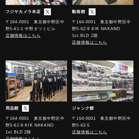
対応SDカード
フジヤカメラ本店
動画館
microSD（最大256GB / ビデオクラスV30以上推奨）
〒164-0001 東京都中野区中
〒164-0001 東京都中野区中
野5-61-1 中野タツミビル
野5-62-9 KIK NAKANO
音声フォーマット
店舗情報はこちら
1st.BLD 1階
48kHz、AAC ステレオ
店舗情報はこちら
用品館
ジャンク館
〒164-0001 東京都中野区中
〒164-0001 東京都中野区中
野5-63-5
野5-62-9 KIK NAKANO
店舗情報はこちら
1st.BLD 2階
店舗情報はこちら