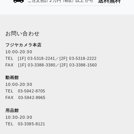
送料無料
ご注文合計２万円
以上 から
（税込）
焦点距離14mm（35mm判換算）、F2.2、画角120°
F値
F2.2
お問い合わせ
画角
フジヤカメラ本店
120°
10:00-20:30
TEL [1F] 03-5318-2241／[2F] 03-5318-2222
ISO感度
FAX [1F] 03-3388-3380／[2F] 03-3388-1560
静止画：100～3200 動画：100～3200
動画館
10:00-20:30
電子シャッター速度
TEL 03-5942-8705
8秒～1/8000秒
FAX 03-5942-8965
最大静止画サイズ
用品館
4000×3000pixel
10:30-20:30
TEL 03-3385-8121
静止画撮影モード