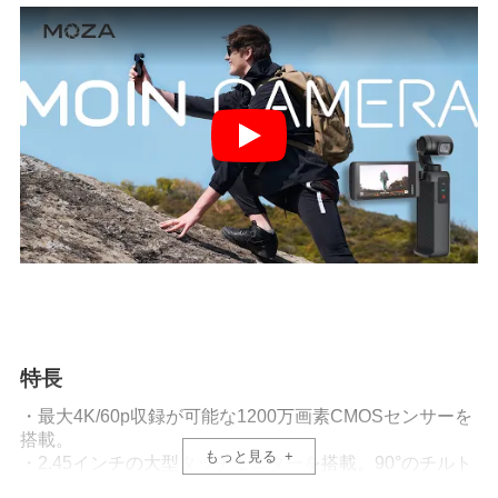
特長
・最大4K/60p収録が可能な1200万画素CMOSセンサーを
搭載。
もっと見る
・2.45インチの大型タッチモニターを搭載。90°のチルト
回転機能付きなので、見やすい角度をキープ出来ます。