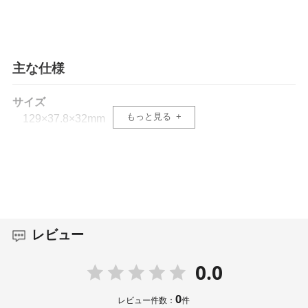
・MOZAのジンバル技術を注ぎ込んだ3軸手ブレ補正機能
を搭載し、滑らかな撮影を実現。
・120°（焦点距離14mm）の超広角レンズで迫力のある
風景撮影を実現。
・本体のボタンは電源ボタンと撮影ボタンの２つだけ。
主な仕様
どなたでも簡単に操作可能です。
・タイムラプス、パノラマ、スローモーションをはじめ
サイズ
フェイストラッキング、FPVモードなど多彩な撮影モー
もっと見る
129×37.8×32mm
ドを搭載
重量
175g
ディスプレイ
480×272 2.45インチタッチスクリーン (90°チルト機
レビュー
構付き)
0.0
モニターサイズ
タッチスクリーン対応2.45インチIPS液晶
0
レビュー件数：
件