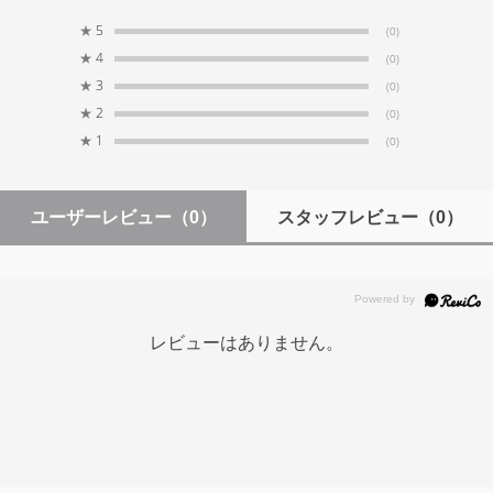
★
5
(0)
モニター可動範囲
★
4
(0)
第一軸 0～90° 第二軸 0～120°
★
3
(0)
★
2
(0)
無線LAN規格
★
1
(0)
802.11a/b/g/n/ac（2.4GHz）
Bluetoothバージョン
ユーザーレビュー
（0）
スタッフレビュー
（0）
Bluetooth LE(Low Energy) 4.2
バッテリー容量
930mAh（リチウムイオン）
レビューはありません。
動作可能時間
145分（1080p/30fpsでの動画撮影時）
充電時間
90分（5V/2Aで充電時）