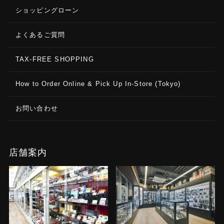
ショッピングローン
撮影機能
よくあるご質問
動画撮影モード
通常撮影 スローモーション タイムラプス
TAX-FREE SHOPPING
最大ビデオビットレート
How to Order Online & Pick Up In-Store (Tokyo)
100Mbps
お問い合わせ
対応ファイルフォーマット
FAT32（32GB以下）/ exFAT（64GB以上）
店舗案内
写真フォーマット
JPG / JPG＋DNG
動画フォーマット
MP4（MPEG-4 AVC / H.264）