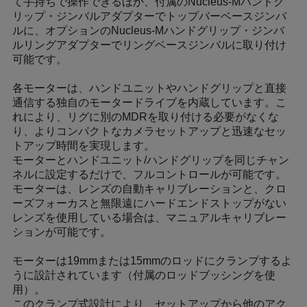
て手持ちで操作できるほか、付属のNucleus-Mハンドグ
リップ・ジンバルアダプターでトップバーベースジンバ
ルに、オプションのNucleus-Mハンドグリップ・ジンバ
ルリングアダプターでリングベースジンバルに取り付け
可能です。
各モーターは、ハンドユニットやハンドグリップと直接
通信する独自のモータードライブを内蔵しています。こ
れにより、リグに別のMDRを取り付ける必要がなくな
り、よりコンパクトなカメラセットアップと迅速なセッ
トアップ時間を実現します。
モーターとハンドユニット/ハンドグリップを同じチャン
ネルに設定するだけで、フルコントロールが可能です。
モーターは、レンズの自動キャリブレーションと、クロ
ーズフォーカスと無限遠にハードエンドストップがない
レンズを使用している場合は、マニュアルキャリブレー
ションが可能です。
モーターは19mmまたは15mmのロッドにクランプするよ
うに設計されています（付属のロッドブッシングを使
用）。
このクランプ式設計により、セットアップから他のアク