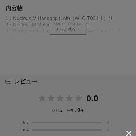
内容物
1：Nucleus-M Handgrip (Left)（WLC-T03-HL）*1
2：Nucleus M Motor（WLC-T03-M）*1
もっと見る
3：Photographic Lens Follow Focus Gear Ring （FR-
T03）*1
4：Nucleus-M 7-Pin to 7-Pin Motor to Motor Connection
Cable (Straight) 55cm（WLC-T03-7P-S-55）*1
5：Nucleus-M P-TAP to 7-Pin Motor Power Cable（WLC-
T03-PTAP-7P）*1
6：Nucleus-M Handle Grip Mount to Arri Standard
Rosette Adapter (L/R)（WLC-T03-RS）*1
レビュー
7：Alley key（199-000000-009）*1
8：Instruction manual*1
0.0
9：Warranty card*1
10：Carton box*1；
11：Soft safety package（WLC-T03-SCC）*1
0
レビュー件数：
件
12：Nucleus M Dual battery charger（WLC-T03-BC2）*1
★
5
(0)
★
4
(0)