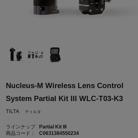
Nucleus-M Wireless Lens Control
System Partial Kit III WLC-T03-K3
TILTA
ティルタ
ラインナップ
Partial Kit III
商品コード：
C0631384550234