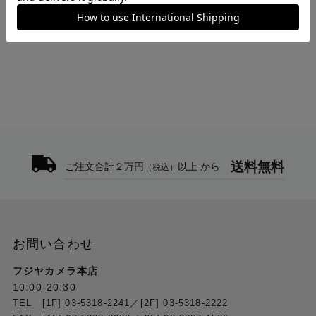
-10 ～ 40℃
トップ
>
ACCSOON
>
CineView Master 4K Lite 送信機 WIT09-TX
外形寸法
130mm x 95mm x 32mm (アンテナ除く)
重量
322g (アンテナ除く)
付属品
コールドシューマウントアダプター
送料無料
ご注文合計２万円
以上 から
（税込）
2.4GHz アンテナ
5GHz アンテナ
六角レンチ
取扱説明書
お問い合わせ
フジヤカメラ本店
10:00-20:30
TEL [1F] 03-5318-2241／[2F] 03-5318-2222