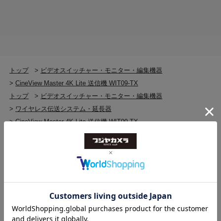
DC入力ポート
5.5mm x 2.1mm (センタープラス)
動作電圧
7.4 - 16.8V
トップ
>
ビデオスイッチャー・モニター・編集機器
>
CineView Master 4K Lite 送信機 WIT09-TX
対応バッテリー
トップ
>
ビデオスイッチャー・モニター・編集機器
NP-F550, NP-F750, NP-F970
>
ワイヤレス伝送システム・延長器
>
CineView Master 4K Lite 送信機 WIT09-TX
消費電力
トップ
>
ビデオスイッチャー・モニター・編集機器
平均 4.6W (他デバイスへの給電なし時)
>
ワイヤレス伝送システム・延長器
>
ワイヤレス伝送システム・延長器(新品)
オーディオ
>
CineView Master 4K Lite 送信機 WIT09-TX
HDMIエンベデッド, SDIエンベデッド
トップ
>
ビデオスイッチャー・モニター・編集機器
>
ビデオスイッチャー・モニター・編集機器(新品)
動作環境温度
>
CineView Master 4K Lite 送信機 WIT09-TX