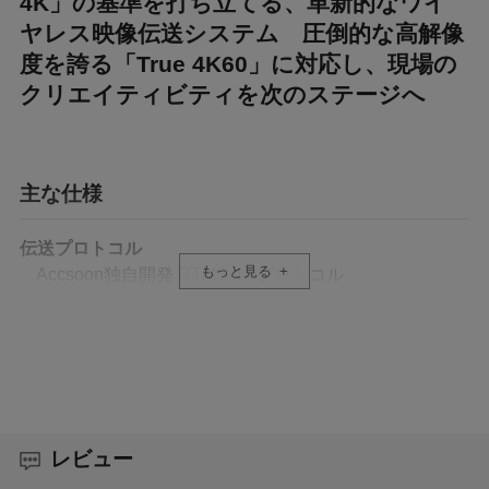
4K」の基準を打ち立てる、革新的なワイ
ヤレス映像伝送システム 圧倒的な高解像
度を誇る「True 4K60」に対応し、現場の
クリエイティビティを次のステージへ
主な仕様
伝送プロトコル
もっと見る
Accsoon独自開発 RTMS 4.0プロトコル
ビデオ入力
HDMI, 3G SDI
ビデオ出力
HDMIループアウト, USBビデオ出力
レビュー