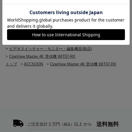
>
CineView Master 4K 受信機 WIT07-RX
4K 60 < 35ms
トップ
>
ビデオスイッチャー・モニター・編集機器
※カメラ側のレイテンシを考慮せず
>
ワイヤレス伝送システム・延長器
>
ワイヤレス伝送システム・延長器(新品)
送信距離
>
CineView Master 4K 受信機 WIT07-RX
2.5km以下(障害物のない見通しの良い環境で)
トップ
>
ビデオスイッチャー・モニター・編集機器
>
ビデオスイッチャー・モニター・編集機器(新品)
動作温度
-10～40℃
>
CineView Master 4K 受信機 WIT07-RX
トップ
>
ACCSOON
>
CineView Master 4K 受信機 WIT07-RX
寸法
130mm x 95mm x 32 mm
質量(アンテナ含まず)
320g
送料無料
ご注文合計２万円
以上 から
（税込）