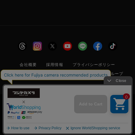
会社概要
採用情報
プライバシーポリシー
特定商取引に関する法律に基づく表示
フジヤグループ
商標登録 第5211024号 株式会社フジヤカメラ店 古物商許可番
号 東京都公安委員会 第304399601272号
当サイトでは利便性向上のためクッキー(Cookie)
を使用しています。クッキー(Cookie)の使用に関
承諾する
しては
「プライバシーポリシー」
をお読みくださ
© 2006 FUJIYACAMERA SHOP
い。