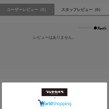
DCポート
5.5mmx2.1mm センタープラス
ユーザーレビュー
（0）
スタッフレビュー
（0）
DC電圧
7.4～16.8V
レビューはありません。
バッテリー
NP-Fタイプバッテリー(NP-550/NP-F750/NP-F970)
消費電力
平均5.0W
オーディオ
HDMIエンベデッド
トップ
>
ビデオスイッチャー・モニター・編集機器
SDIエンベデッド
>
CineView Master 4K 受信機 WIT07-RX
トップ
>
ビデオスイッチャー・モニター・編集機器
レイテンシ
>
ワイヤレス伝送システム・延長器
1080p 60 < 25ms