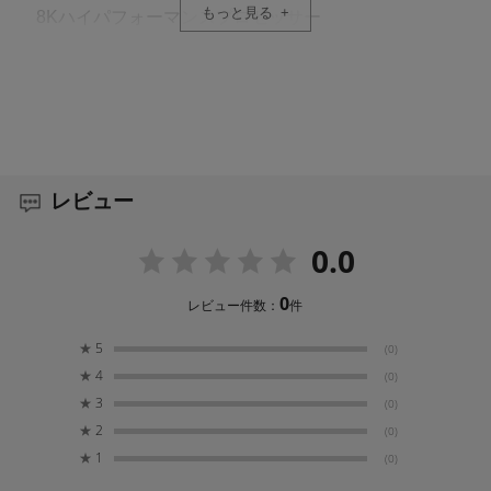
もっと見る
8Kハイパフォーマンスプロセッサー
プロトコル
Accsoon独自開発RTMS 4.0
ビデオ出力
HDMI
レビュー
3G SDI
0.0
SDI出力フォーマット
1080p: 24/25/30/50/60p
0
レビュー件数：
件
Level A
★
5
(0)
HDMI出力フォーマット
★
4
(0)
4K (3840*2160):
★
3
(0)
24/25/30/50/60p
★
2
(0)
1080p: 24/25/30/50/60p
★
1
(0)