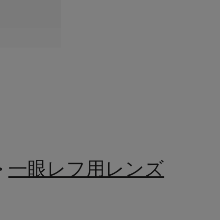
>
一眼レフ用レンズ