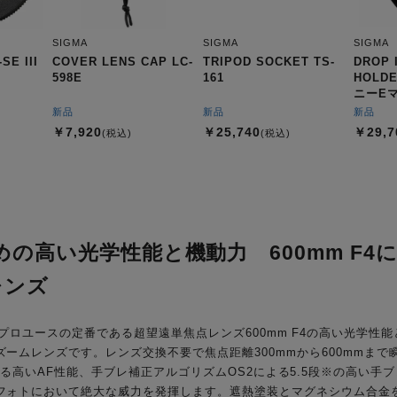
SIGMA
SIGMA
SIGMA
SE III
COVER LENS CAP LC-
TRIPOD SOCKET TS-
DROP 
598E
161
HOLDE
ニーE
新品
新品
新品
￥7,920
￥25,740
￥29,7
(税込)
(税込)
の高い光学性能と機動力 600mm F4
レンズ
| Sportsは、プロユースの定番である超望遠単焦点レンズ600mm F4の高
ームレンズです。レンズ交換不要で焦点距離300mmから600mmま
Actuator）による高いAF性能、手ブレ補正アルゴリズムOS2による5.5段※
フォトにおいて絶大な威力を発揮します。遮熱塗装とマグネシウム合金