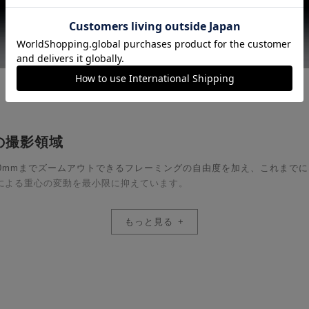
の撮影領域
端300mmまでズームアウトできるフレーミングの自由度を加え、これま
による重心の変動を最小限に抑えています。
もっと見る
異常分散ガラスや高屈折率ガラス等を最適に配置した21群28枚の光学設
がら、単焦点レンズと同等の極めて高い光学性能を発揮します。