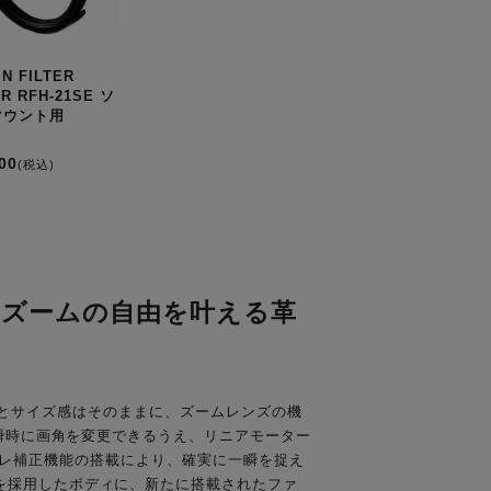
IN FILTER
R RFH-21SE ソ
マウント用
00
(税込)
にズームの自由を叶える革
い光学性能とサイズ感はそのままに、ズームレンズの機
で瞬時に画角を変更できるうえ、リニアモーター
の高い手ブレ補正機能の搭載により、確実に一瞬を捉え
を採用したボディに、新たに搭載されたファ