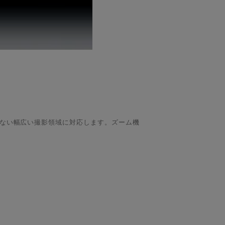
でにない幅広い撮影領域に対応します。ズーム機
計により、色収差をはじめとした諸収差をズーム