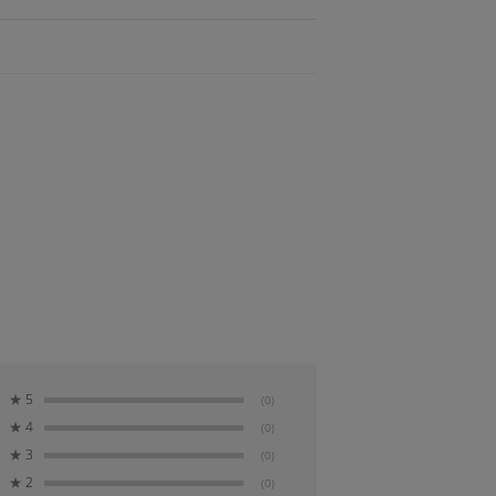
口径超望遠レンズながらフォーカス群の軽量
アクチュエータと高精度センサーを備えた駆動
手ブレ補正モード1、モータースポーツ等の流し
テリジェントOSにより、構図の横位置、縦位
く被写体の動きを表現することが可能です。
★
5
(0)
心をカメラ側に寄せた光学設計の採用によ
★
4
(0)
★
3
(0)
★
2
(0)