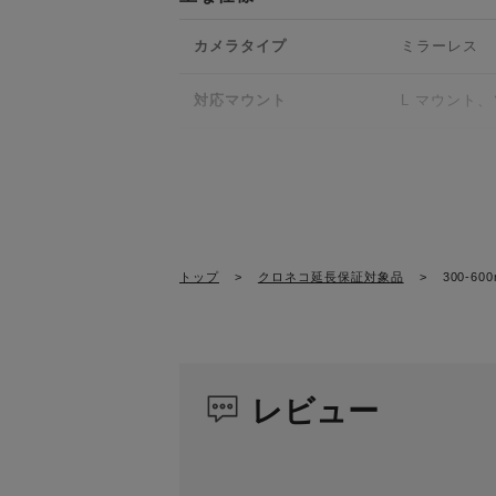
HLA駆動の高速AF
カメラタイプ
ミラーレス
フォーカス駆動には推力の高いリニアモータ
化を達成。高速かつ追従性に優れたAFを実
対応マウント
L マウント、
OS2による強力な手ブレ補正
センサーフォーマット
フルサイズ
手ブレ補正アルゴリズムOS2の採用に加え
レンズ構成枚数
21群28枚（
ユニットを搭載。焦点距離600mmにおいて
撮りに最適な手ブレ補正モード2の2つの補
画角
8.2-4.1°
置を問わず、カメラを上下や斜め方向に動か
トップ
>
クロネコ延長保証対象品
>
300-60
※ CIPA準拠による（35mmフルサイズカメ
絞り羽根枚数
13枚 (円形絞
高い堅牢性と機動力を両立
最小絞り
F22
レビュー
鏡筒の主要部分にマグネシウム合金、フード
最短撮影距離
280(W)-450(
り、フロントヘビーになりがちな重量バラン
最大撮影倍率
1:6 (焦点距