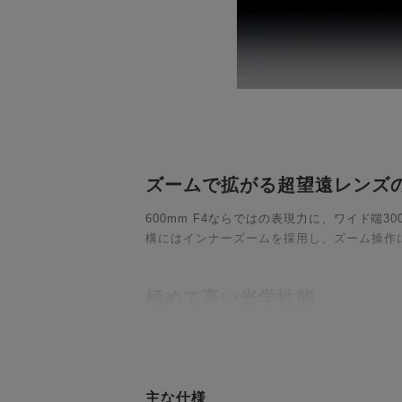
ズームで拡がる超望遠レンズ
600mm F4ならではの表現力に、ワイド
構にはインナーズームを採用し、ズーム操作
極めて高い光学性能
FLDガラス6枚、SLDガラス1枚に加え、
全域で徹底的に補正。ズームレンズでありな
主な仕様