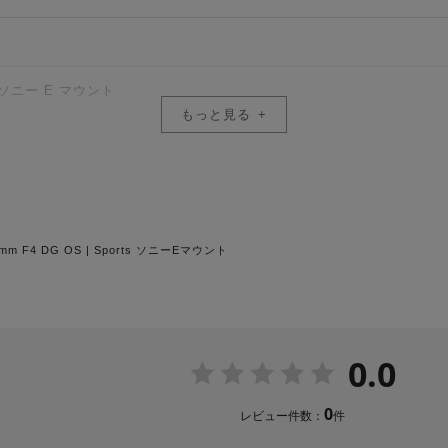
ーHLAを採用するとともに、光学パワー配置や硝材の最適化により、大
現しています。
ソニー E マウント
もっと見る
、大口径超望遠レンズの大きなOS駆動量に対応するため専用設計された
FLDガラス6枚、SLDガラス1枚）
手ブレ補正効果5.5段*を発揮します。また、一般的な撮影に適している
正モードを搭載。モード2においては流し撮り専用のアルゴリズム、イン
した場合でも手ブレ補正が有効に働き、流し撮りの効果を損なうことな
0mm F4 DG OS | Sports ソニーEマウント
ラを使用し、焦点距離600mmにて測定）。
り)
0.0
にはカーボンを採用し、高い堅牢性と軽量化を両立しました。また、重
T)cm
スを大幅に改善しています。
0
レビュー件数：
件
離470mm時)