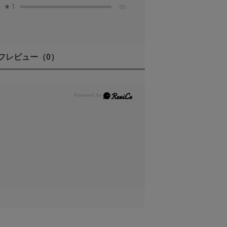
★
1
(0)
けるレンズの温度上昇を抑えます。
フレビュー
（0）
選択が可能です。
に移動させることができるモードです。決ま
や、手持ち撮影時にも少ない動きでフォーカ
とも可能です。
備え、使用シーンや好みに合わせてクリックを
しができ、用途に応じて別売の脚部交換式三脚