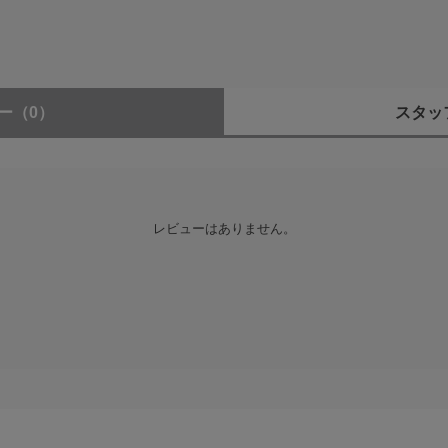
化する遮熱塗装
リア)
用。屋外での競技・モータースポーツの撮影といった炎天下の環境にお
67.0mm x 467.9mm
に搭載
ント：φ167.0mm x 469.9mm
ー
（0）
スタッ
チの操作により、フォーカスプリセットまたはパワーフォーカスの機能
,985g
ント：3,970g
させることで、あらかじめ登録したフォーカス位置へフォーカスを瞬時
レビューはありません。
利です。
LH1615-01)
キャップ(LC-598E)
LCR III)
度でのフォーカシングが可能。動画撮影におけるスムーズなピント送り
ストラップ
リングを操作する角度によってフォーカス速度を2段階に切り換えるこ
61)
フィルターホルダー(RFH-21)
座
高い耐久性とスムーズな回転の両立を実現。90°ごとのクリック機構を
。脚部はアルカスイスタイプのクランプに対応。またボルト4本で取り外