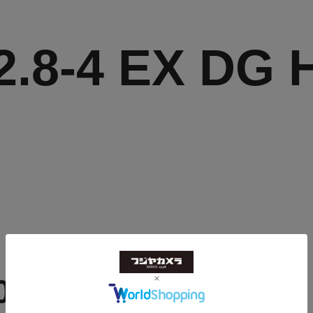
2.8-4 EX D
ト
085126510404