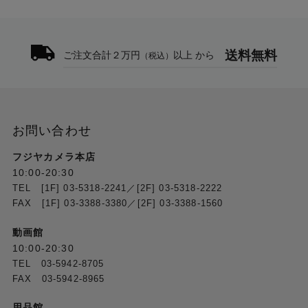
光学系内部のいくつかのレンズ群を、それぞれ異なる繰
出し量でフォーカシングするのがフローティングシステ
ムです。これにより撮影距離の変化による収差変動や、
繰出し量を少なくすることができ、撮影距離の変化が大
送料無料
ご注文合計２万円
以上 から
（税込）
きいマクロレンズ、レンズ構成が非対称な一眼レフ用広
角レンズにおいて特に効果を発揮します。
新複合材「TSC(Thermally Stable
お問い合わせ
Composite)」採用 温度による収縮が特に少な
く、硬度が秀れている新複合材
フジヤカメラ本店
10:00-20:30
※TSC (Thermally Stable Composite)をレンズ鏡筒に初め
TEL [1F] 03-5318-2241／[2F] 03-5318-2222
て採用。一般的に使用されているポリカーボネートに比
FAX [1F] 03-3388-3380／[2F] 03-3388-1560
べ約25%高い弾性率を実現。 熱収縮率が少ないので金属
部品との親和性が高く、精度の高い製品作りに貢献して
動画館
います。また、ズームリング・スケールリング等の部品
10:00-20:30
のスリム化に寄与しています。
TEL 03-5942-8705
FAX 03-5942-8965
※TSC (Thermally Stable Composite)：
アルミニウムと同等の熱収縮率を持つポリカーボネー
用品館