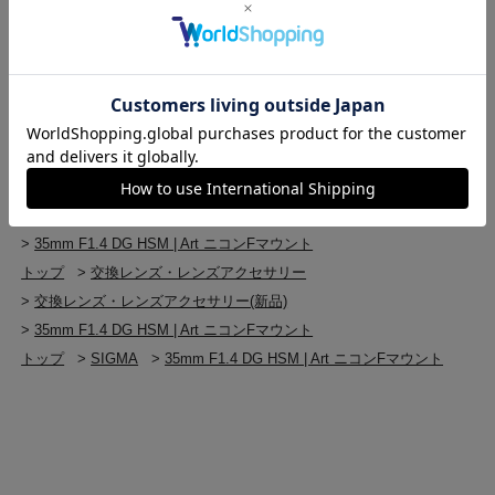
プメントとしての本質機能を徹底的に追求しました。内
>
SIGMA 交換レンズ・レンズアクセサリー
L マウント：755g
部機構には、超音波モーターHSM (Hyper Sonic Motor)搭
ソニー E マウント：734g
>
35mm F1.4 DG HSM | Art ニコンFマウント
載により、AFスピードの高速化と静粛性を実現。AFアル
トップ
>
交換レンズ・レンズアクセサリー
ゴリズムを改良し、よりスムーズなAFに。ピントを合わ
付属品
>
SIGMA 交換レンズ・レンズアクセサリー
せた後、フォーカスリングを回すだけで、ピントの微調
ケース
整ができるフルタイムマニュアルも可能です。また、高
>
SIGMA 交換レンズ・レンズアクセサリー(新品)
花形フード（LH730-03）付
い精度と堅牢性を兼ね備えた真鍮マウントを採用。長期
>
35mm F1.4 DG HSM | Art ニコンFマウント
使用に耐えうるよう、表面処理を施して強度を高め、高
トップ
>
交換レンズ・レンズアクセサリー
品質なレンズづくりを実現しました。内部のパーツに
>
Nikon Fマウント（FX/DX）
も、金属部品と親和性の高い新複合材TSC (Thermally
Stable Composite)など適切に配置し、精度の高い製品づ
>
35mm F1.4 DG HSM | Art ニコンFマウント
くりを実現しています。
トップ
>
交換レンズ・レンズアクセサリー
>
交換レンズ・レンズアクセサリー(新品)
>
35mm F1.4 DG HSM | Art ニコンFマウント
超音波モーターHSM(Hyper Sonic Motor) 搭載
トップ
>
SIGMA
>
35mm F1.4 DG HSM | Art ニコンFマウント
超音波モーターHSM(Hyper Sonic Motor)搭載により、AF
スピードの高速化と静粛性を実現しています。
フローティングインナーフォーカス採用