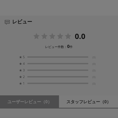
キヤノン EF マウント, ニコン F マウント, ペンタッ
てしまいました。Sigmaは、従来方式のレンズでは取り
クス K マウント
除くことができなかった残存色収差=二次スペクトルを徹
底的に除去するために、二次スペクトルの補正能力の高
レビュー
い特殊低分散ガラスを多くのレンズ製品に導入し、高性
センサーフォーマット
能化を図っています。現在、Sigma独自の特殊低分散ガ
フルサイズ
ラスは、ELD(Extraordinary Low Dispersion)ガラス、
0.0
SLD(Special Low Dispersion) ガラス、FLD(“F” Low
Dispersion)ガラスの3種類があります。特にFLDガラス
レンズ構成枚数
0
レビュー件数：
件
は、分散性が極めて小さく、異常分散性が高い「蛍石」
11群13枚
と同等の性能を持つ、透過率に優れた超低分散ガラスで
★
5
(0)
す。これらのガラスを効果的に使用、適切なパワー配置
画角
★
4
(0)
により、残存色収差を極限まで補正し、優れた描写性能
63.4°
★
3
を実現しています。
(0)
★
2
(0)
★
1
絞り羽根枚数
(0)
高解像、そして美しいボケ描写
9枚 (円形絞り)
ディストーションを補正 、開放付近の美しいボケ描写が
可能に。レンズ第一面に採用した非球面レンズの効果に
ユーザーレビュー
（0）
スタッフレビュー
（0）
最小絞り
より、ディストーションを補正しながらも周辺光量を確
F16
保。円形絞りの採用により、開放付近で円形のボケを楽