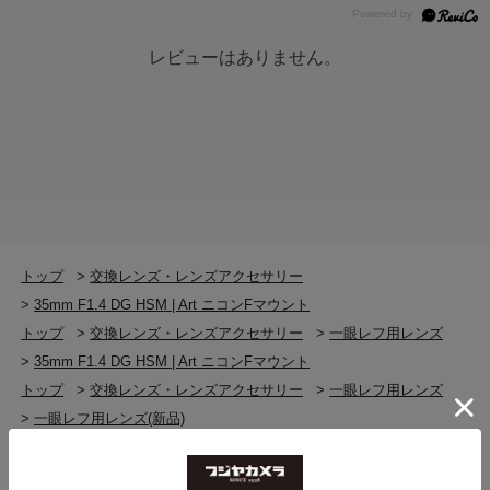
しむことができます。パワー配置の最適化により、サジ
タルコマフレアを良好に補正。画面周辺部の点光源のに
最短撮影距離
じみも少なく、軸上色収差を極限まで補正。夜景・天体
30cm
レビューはありません。
写真にも向いています。開放付近の美しいボケを得るこ
とが可能です。
最大撮影倍率
1：5.2
円形絞り
フィルターサイズ
9枚羽根の円形絞りを採用。イルミネーションや水面に輝
く光などの点光源を背景にした撮影において、開放付近
Φ67mm
の絞りを使用する場合でも円形の美しいボケを得ること
ができます。
トップ
>
交換レンズ・レンズアクセサリー
最大径 × 長さ
>
35mm F1.4 DG HSM | Art ニコンFマウント
シグマ SA マウント：Φ77mm × 94.0mm
L マウント：Φ77mm × 118mm
素材、ユーザビリティ、機能すべてに洗練 撮
トップ
>
交換レンズ・レンズアクセサリー
>
一眼レフ用レンズ
ソニー E マウント：Φ77mm × 120mm
影者にとっての本質機能を追求、高度に融合さ
>
35mm F1.4 DG HSM | Art ニコンFマウント
※長さはレンズ先端からマウント面までの距離で
トップ
>
交換レンズ・レンズアクセサリー
>
一眼レフ用レンズ
せた設計
す。
>
一眼レフ用レンズ(新品)
新しいレンズラインでは、付属フードの接続部にラバー
>
35mm F1.4 DG HSM | Art ニコンFマウント
を採用。レンズキャップ、AF/MF切り替えスイッチも一
質量
トップ
>
交換レンズ・レンズアクセサリー
新するなど、撮り手の直観的な要求に応えうる、エキッ
シグマ SA マウント：665g