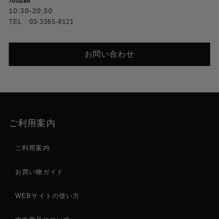
ト。金属部品との親和性が高く、精度の高い製品作りに
10:30-20:30
貢献します。
TEL 03-3385-8121
フレア、ゴーストに配慮した設計
お問い合わせ
レンズ設計の初期段階からフレア、ゴーストに対する対
策を徹底し、逆光のような強い入射光に対しても影響を
受けにくい設計を行っています。スーパーマルチレイヤ
ーコートの採用により、フレア、ゴーストの発生を軽減
し、逆光時の撮影においてもコントラストの高い描写を
実現。付属の花形フードの装着により、レンズの描写に
悪影響を与える有害光を効果的にカットし、内面反射の
ご利用案内
発生を防ぎます。
ご利用案内
高精度、堅牢な真鍮製バヨネット・マウント
お買い物ガイド
高い精度と堅牢性を兼ね備えた真鍮製マウントを採用。
長期使用に耐えうるよう、表面処理を施して強度を高
WEBサイトの使い方
め、高品質なレンズづくりを実現しました。