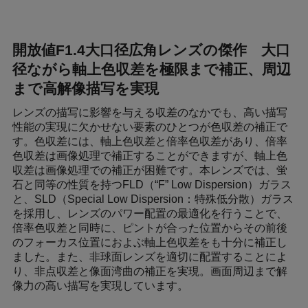
開放値F1.4大口径広角レンズの傑作 大口
径ながら軸上色収差を極限まで補正、周辺
まで高解像描写を実現
レンズの描写に影響を与える収差のなかでも、高い描写
性能の実現に欠かせない要素のひとつが色収差の補正で
す。色収差には、軸上色収差と倍率色収差があり、倍率
色収差は画像処理で補正することができますが、軸上色
収差は画像処理での補正が困難です。本レンズでは、蛍
石と同等の性質を持つFLD（“F” Low Dispersion）ガラス
と、SLD（Special Low Dispersion：特殊低分散）ガラス
を採用し、レンズのパワー配置の最適化を行うことで、
倍率色収差と同時に、ピントが合った位置からその前後
のフォーカス位置におよぶ軸上色収差をも十分に補正し
ました。また、非球面レンズを適切に配置することによ
り、非点収差と像面湾曲の補正を実現。画面周辺まで解
像力の高い描写を実現しています。