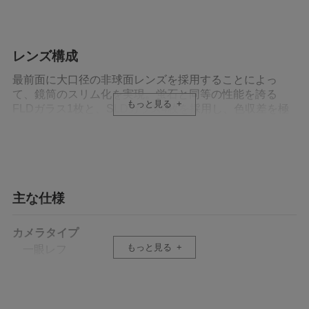
レンズ構成
最前面に大口径の非球面レンズを採用することによっ
て、鏡筒のスリム化を実現。蛍石と同等の性能を誇る
もっと見る
FLDガラス1枚と、SLDガラス4枚を採用し、色収差を極
限まで補正。レンズのパワー配置を考慮し、諸収差を良
好に補正。F値1.4という大口径レンズでありながら、高
画質を実現しました。
特殊低分散ガラス
主な仕様
光の波長によってガラスの屈折率が異なるため、色ごと
に結像点がずれる現象を色収差といいます。望遠系のレ
カメラタイプ
ンズで強く現れやすく、画質を悪化させる原因となって
もっと見る
一眼レフ
います。これらの色収差を取り除くため、色による屈折
率の差が少ない凸レンズと色による屈折率の差が大きい
対応マウント
凹レンズを組み合わせて、軸上色収差を抑えていました
L マウント, ソニー E マウント, シグマ SA マウント,
が、それでもわずかな残存色収差=二次スペクトルが残っ