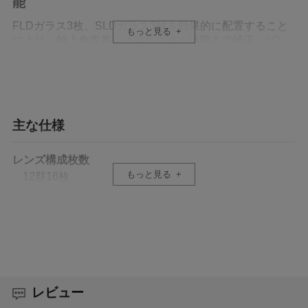
能
FLDガラス3枚、SLDガラス3枚を効果的に配置すること
もっと見る
により、軸上色収差と倍率色収差を極限まで補正。ピン
ト面は絞り開放からシャープに結像し、アウトフォーカ
ス部のボケ描写とのコントラストにより被写体の立体感
が際立ちます。歪曲収差を1%以下に抑えるとともに、サ
ジタルコマフレアを極限まで補正し、画面周辺まで一貫
して高い光学特性を発揮します。8K以上に対応する解像
主な仕様
感と美しいボケ味が両立した、究極の大口径標準レンズ
です。
レンズ構成枚数
もっと見る
12群16枚
あらゆる環境での使用に対応した設計
レンズ最前面の撥水防汚コーティングとともに、各所に
画角
シーリングを施した防塵、防滴性の高い構造※を採用
56.8°
し、過酷な撮影環境でも実力を発揮します。また、最新
のアルゴリズムによる超音波モーターHSMの高速AFによ
り、瞬時のシャッターチャンスに応えます。
絞り羽根枚数
9枚 (円形絞り)
レビュー