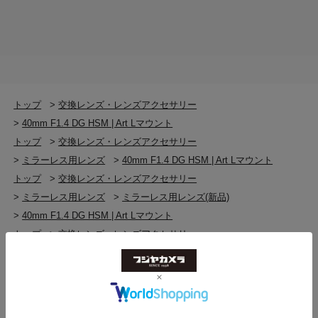
Artラインの高い光学性能と 均一性を継承した
シグマ SA マウント：1,200g
SIGMA CINE LENS
ソニー E マウント：1,260g
L マウント：1,295g
SIGMAのArtラインレンズの光学設計は、映像制作用プロ
フェッショナル機材 “SIGMA CINE LENS”にも採用、展開
されています。5,000万画素を超えるフルフレームスチル
付属品
カメラの解像力にも耐えうる光学性能は、映像業界の最
ケース
トップ
>
交換レンズ・レンズアクセサリー
先端技術のひとつである8K撮影にも対応し、様々な撮影
レンズフード（LH878-01）
>
40mm F1.4 DG HSM | Art Lマウント
現場で使用されています。SIGMAはハイエンド・シネレ
フロントキャップ（LCF-82mm III）
ンズとして、14mmから135mmまで合計10本を35mmフ
トップ
>
交換レンズ・レンズアクセサリー
リアキャップ（LCR II）
ルフレーム対応のプライムレンズをFF High Speed Prime
>
ミラーレス用レンズ
>
40mm F1.4 DG HSM | Art Lマウント
Lineとしてラインアップ。さらにフルフレーム対応のズ
トップ
>
交換レンズ・レンズアクセサリー
※詳しくは
メーカーページ
をご確認ください
ームレンズをFF Zoom Lineとして1本、Super35対応のズ
>
ミラーレス用レンズ
>
ミラーレス用レンズ(新品)
ームレンズをHigh Speed Zoom Lineとして2本ラインア
ップしています。
>
40mm F1.4 DG HSM | Art Lマウント
トップ
>
交換レンズ・レンズアクセサリー
>
SIGMA 交換レンズ・レンズアクセサリー
周辺光量・色収差・歪曲収差補正に対応し レン
>
40mm F1.4 DG HSM | Art Lマウント
ズの潜在能力をさらに引き出す
トップ
>
交換レンズ・レンズアクセサリー
キヤノン用については、カメラ※に搭載されるカメラ内
>
SIGMA 交換レンズ・レンズアクセサリー
収差補正機能「レンズ光学補正」（「周辺光量補正」、