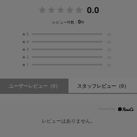
撥水／防汚コーティング
最小絞り
0.0
最前面のレンズには水滴が容易に拭き取れ、油脂の付着
F16
を防ぐ撥水・防汚コーティングを採用。過酷な状況での
0
レビュー件数：
件
快適な使用を助けるとともに、レンズ表面のメインテナ
最短撮影距離
ンスも容易となりました。
★
5
(0)
40cm
★
4
(0)
防塵防滴性の高い構造※
★
3
(0)
最大撮影倍率
★
2
(0)
プロの過酷な撮影状況に対応。マウント接合部、マニュ
1：6.5
★
1
(0)
アルリング、ズームリングや、カスタムスイッチ等の操
作系スイッチ、スイッチパネルや外装部の接合部などに
フィルターサイズ
防塵防滴構造※を採用し、ゴミやホコリの侵入を防ぎま
φ82mm
す。
ユーザーレビュー
（0）
スタッフレビュー
（0）
最大径 × 長さ※
高速なAF
シグマ SA マウント：φ87.8mm × 131mm
ソニー E マウント：φ87.8mm × 157mm
超音波モーターHSM(Hyper Sonic Motor)の搭載により、
L マウント：φ87.8mm × 155mm
AFスピードの高速化と静粛性を実現しています。
レビューはありません。
質量