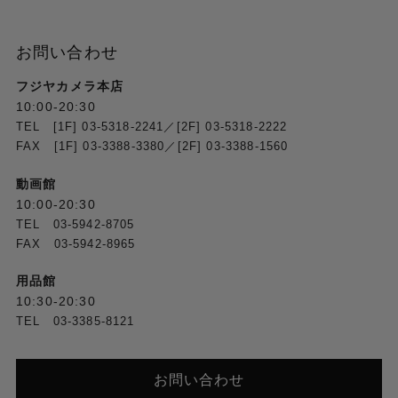
の搭載により、高速連写時のAE安定性向上を図りまし
た。
お問い合わせ
【円形絞り】
9枚羽根の円形絞りの採用により、開放付近で円形のボケ
フジヤカメラ本店
を楽しむことができます。
10:00-20:30
TEL [1F] 03-5318-2241／[2F] 03-5318-2222
FAX [1F] 03-3388-3380／[2F] 03-3388-1560
フルサイズソニー Eマウントに完全対応
動画館
デジタル一眼レフ用の光学設計でありながら、ミラーレ
10:00-20:30
スカメラ用マウントであるソニー Eマウントに対応しま
TEL 03-5942-8705
した。この対応により、SIGMA製マウントコンバーター
FAX 03-5942-8965
MC-11を介さずにソニー Eマウントのカメラが使用可能
です。MC-11と同様、カメラ内手ブレ補正機能、カメラ
用品館
内収差補正機能「レンズ補正」（「周辺光量補正」、
10:30-20:30
「倍率色収差補正」、「歪曲収差補正」）にも完全対応
しています。また、MC-11では未対応のコンティニュア
TEL 03-3385-8121
スAFも使用可能です。
お問い合わせ