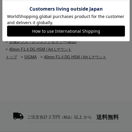
>
SIGMA 交換レンズ・レンズアクセサリー(新品)
「色収差補正」、「歪曲収差補正」） に対応。レンズの
>
40mm F1.4 DG HSM | Art Lマウント
光学特性に合わせた補正が、さらなる画質向上を可能に
します。
トップ
>
交換レンズ・レンズアクセサリー
>
Lマウント
>
40mm F1.4 DG HSM | Art Lマウント
【フレア、ゴーストに配慮した設計】
トップ
>
交換レンズ・レンズアクセサリー
レンズ設計の初期段階からフレア、ゴーストに対する対
>
交換レンズ・レンズアクセサリー(新品)
策を徹底し、逆光のような強い入射光に対しても影響を
受けにくい設計を行っています。スーパーマルチレイヤ
>
40mm F1.4 DG HSM | Art Lマウント
ーコートの採用により、フレア、ゴーストの発生を軽減
トップ
>
SIGMA
>
40mm F1.4 DG HSM | Art Lマウント
し、逆光時の撮影においてもコントラストの高い描写を
実現。付属の花形フードの装着により、レンズの描写に
悪影響を与える有害光を効果的にカットし、内面反射の
発生を防ぎます。
【高精度、堅牢な真鍮製バヨネット・マウント】
高い精度と堅牢性を兼ね備えた真鍮製マウントを採用。
長期使用に耐えうるよう、表面処理を施して強度を高
め、高品質なレンズづくりを実現しました。
送料無料
ご注文合計２万円
以上 から
（税込）
【ニコン用にも電磁絞り採用】
ボディ側からの電気信号で絞りを制御する電磁絞り機構