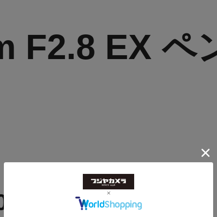
m F2.8 EX
085126194451