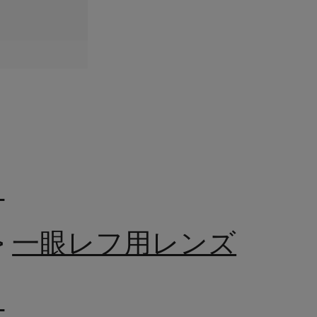
ト
>
一眼レフ用レンズ
ト