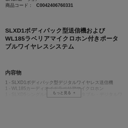
商品コード：
C0042406760331
SLXD1ボディパック型送信機および
WL185ラベリアマイクロホン付きポータ
ブルワイヤレスシステム
内容物
1 - SLXD1ボディパック型デジタルワイヤレス送信機
1 - WL185カーディオイドラベリアマイクロホン
もっと見る
1 - SLXD5シングルチャンネル・ポータブル・デジタルワ
イヤレス受信機
2 - ジッパー付きポーチ
1 - WA311 - SLXD5コールドシューマウント
4 - 単3形アルカリ乾電池