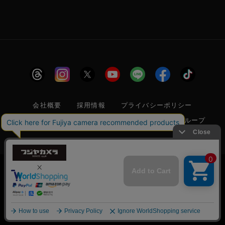
会社概要
採用情報
プライバシーポリシー
特定商取引に関する法律に基づく表示
フジヤグループ
商標登録 第5211024号 株式会社フジヤカメラ店 古物商許可番
号 東京都公安委員会 第304399601272号
当サイトでは利便性向上のためクッキー(Cookie)
を使用しています。クッキー(Cookie)の使用に関
承諾する
しては
「プライバシーポリシー」
をお読みくださ
© 2006 FUJIYACAMERA SHOP
い。