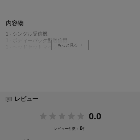
内容物
1 - シングル受信機
1 - ボディーパック型送信機
もっと見る
1 - ヘッドセットマイクロホン
2 - 単3形アルカリ乾電池
2 - 1/4波長アンテナ
2 - BNC変換コネクター
2 - 約55cm同軸ケーブル
1 - ACアダプター
1 - ジッパー付きバッグ（黒）
1 - ラックマウント金具（短）
レビュー
1 - ラックマウント金具（長）
1 - 連結プレート
0.0
1 - ハードウェアキット
1 - クイック・スタート・ガイド
1 - 保証書
0
レビュー件数：
件
4 - ゴム脚