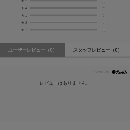
★
5
(0)
★
4
(0)
主な仕様
★
3
(0)
こちらよりご確認ください
★
2
(0)
★
1
(0)
ユーザーレビュー
（0）
スタッフレビュー
（0）
レビューはありません。