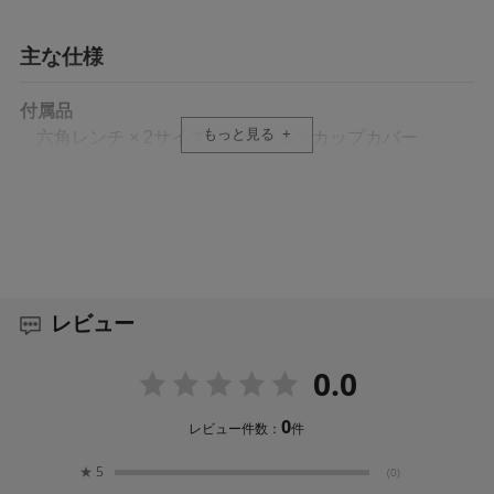
主な仕様
付属品
もっと見る
六角レンチ × 2サイズ、サクションカップカバー
フリオアーチ
アンブレラホルダー対応径
Φ8.25mm
レビュー
ボールヘッド耐荷重
5kg
0.0
0
取付部
レビュー件数：
件
1/4インチネジ穴
★
5
(0)