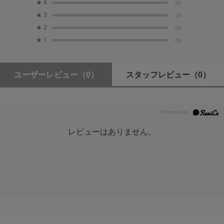
★
4
(0)
ボールヘッドサイズ
★
3
(0)
ボール Φ1.9mm ベース Φ2.9cm
★
2
(0)
★
1
(0)
高さ
7.94cm（フリオホールド含まず）
ユーザーレビュー
（0）
スタッフレビュー
（0）
サクションカップ
耐荷重
13.6kg
レビューはありません。
真空パッドサイズ
Φ10cm
重量
210g