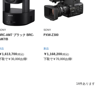
SONY
SONY
BRC-AM7 ブラック BRC-
PXW-Z300
AM7/B
新品
新品
￥1,613,700
￥1,168,200
(税込)
(税込)
下取で￥30,000お得!
下取で￥70,000お得!
14
件あります