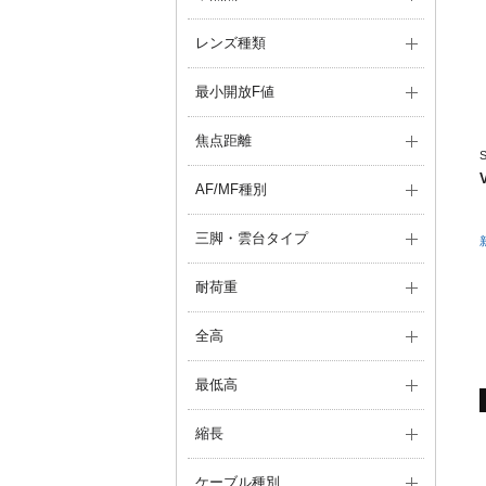
レンズ種類
最小開放F値
焦点距離
AF/MF種別
三脚・雲台タイプ
耐荷重
全高
最低高
縮長
ケーブル種別