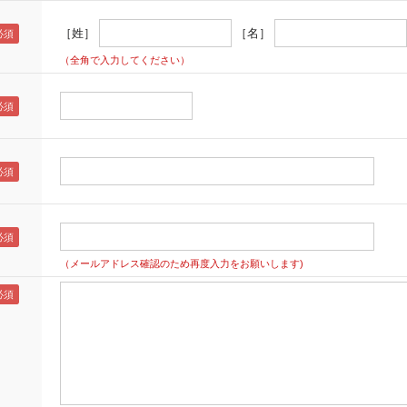
［姓］
［名］
（全角で入力してください）
（メールアドレス確認のため再度入力をお願いします)