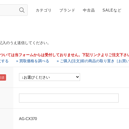
カテゴリ
ブランド
中古品
SALEなど
記入のうえ送信してください。
については当フォームからは受付しておりません。下記リンクよりご注文下さ
文する
» 買取価格を調べる
» ご購入(注文)前の商品の取り置き［お買
AG-CX370