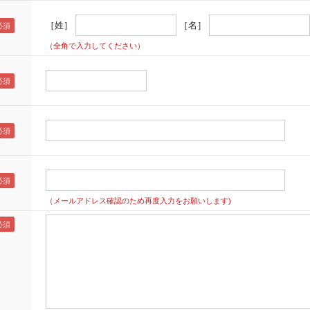
［姓］
［名］
（全角で入力してください）
（メールアドレス確認のため再度入力をお願いします)