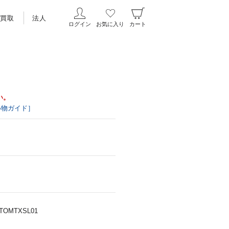
買取
法人
ログイン
お気に入り
カート
い。
い物ガイド］
) ATOMTXSL01