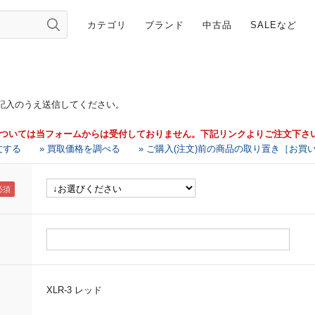
カテゴリ
ブランド
中古品
SALEなど
記入のうえ送信してください。
については当フォームからは受付しておりません。下記リンクよりご注文下さ
文する
» 買取価格を調べる
» ご購入(注文)前の商品の取り置き［お買
XLR-3 レッド