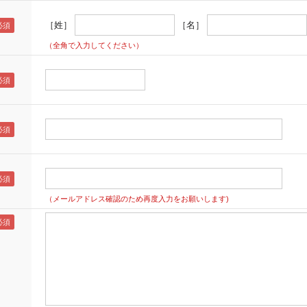
［姓］
［名］
（全角で入力してください）
（メールアドレス確認のため再度入力をお願いします)