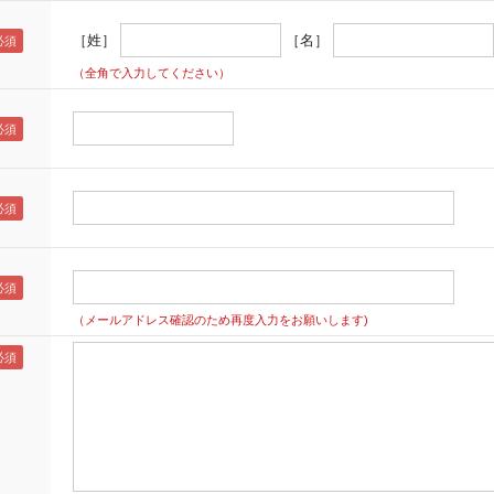
［姓］
［名］
（全角で入力してください）
（メールアドレス確認のため再度入力をお願いします)