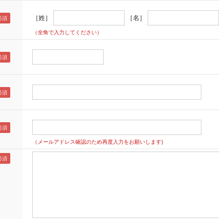
［姓］
［名］
（全角で入力してください）
（メールアドレス確認のため再度入力をお願いします)