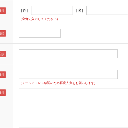
［姓］
［名］
（全角で入力してください）
（メールアドレス確認のため再度入力をお願いします)