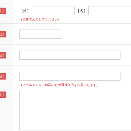
［姓］
［名］
（全角で入力してください）
（メールアドレス確認のため再度入力をお願いします)