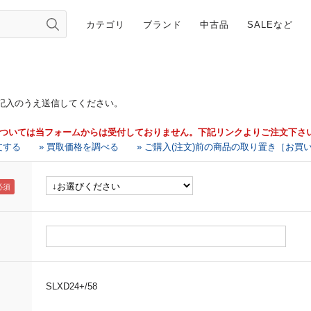
カテゴリ
ブランド
中古品
SALEなど
記入のうえ送信してください。
については当フォームからは受付しておりません。下記リンクよりご注文下さ
文する
» 買取価格を調べる
» ご購入(注文)前の商品の取り置き［お買
SLXD24+/58