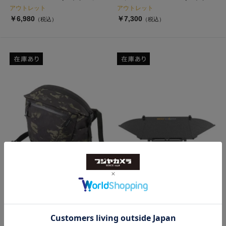
ト）
ット）
アウトレット
アウトレット
￥6,980
￥7,300
（税込）
（税込）
HAKUBA
Bright Tangerine
LUXXe フィールド ロールトップ
Carbon Fibre Bottom Flag
ショルダーバッグ 11 カメラバッ
(Misfit Kick & 360 Mk II)
グ SLX-FRSB11BC（アウトレッ
B1210.1126 （アウトレット）
ト）
アウトレット
アウトレット