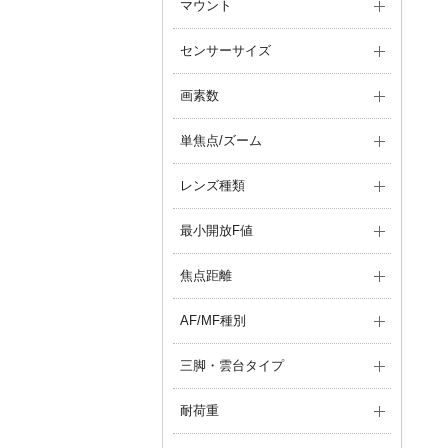
マウント
センサーサイズ
画素数
単焦点/ズーム
レンズ種類
最小開放F値
焦点距離
AF/MF種別
三脚・雲台タイプ
耐荷重