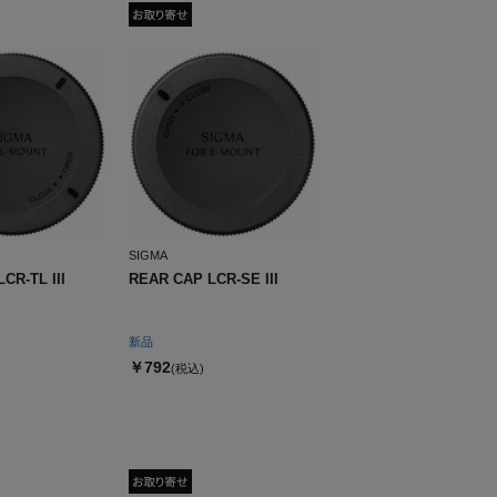
SIGMA
CR-TL III
REAR CAP LCR-SE III
新品
￥792
(税込)