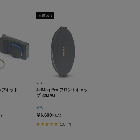
NiSi
ャップキット
JetMag Pro フロントキャッ
プ 82MAG
新品
￥6,600
)
(税込)
5.0
（1）