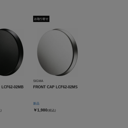
SIGMA
 LCF62-02MB
FRONT CAP LCF62-02MS
新品
￥1,980
)
(税込)