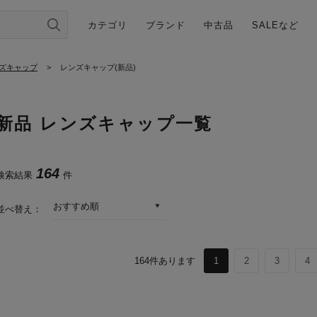
カテゴリ
ブランド
中古品
SALEなど
ズキャップ
>
レンズキャップ(新品)
新品 レンズキャップ一覧
164
検索結果
件
おすすめ順
並べ替え：
164
件あります
1
2
3
4