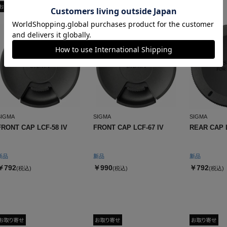
SIGMA
SIGMA
SIGMA
FRONT CAP LCF-58 IV
FRONT CAP LCF-67 IV
REAR CAP L
新品
新品
新品
￥792
￥990
￥792
(税込)
(税込)
(税込)