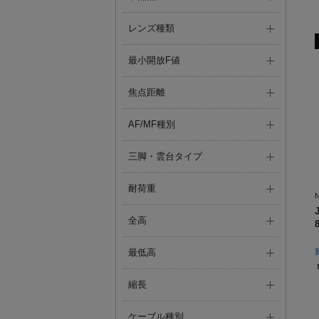
レンズ種類
最小開放F値
焦点距離
AF/MF種別
三脚・雲台タイプ
耐荷重
N
全高
最低高
縮長
ケーブル種別