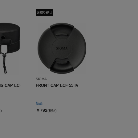
SIGMA
S CAP LC-
FRONT CAP LCF-55 IV
新品
￥792
)
(税込)