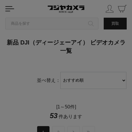
商品を探す
買取
新品 DJI（ディージェーアイ） ビデオカメラ
カテゴリから探す
一覧
ブランドから探す
中古品を探す
並べ替え：
[1～50件]
53
件あります