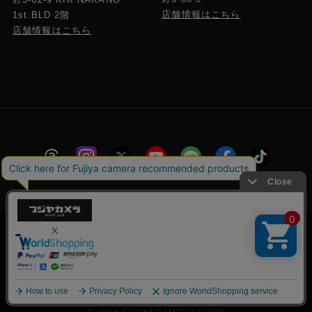
店舗情報はこちら
1st.BLD 2階
店舗情報はこちら
会社概要
採用情報
プライバシーポリシー
特定商取引に関する法律に基づく表示
フジヤグループ
当サイトでは利便性向上のためクッキー(Cookie)
53
を使用しています。クッキー(Cookie)の使用に関
該当件数
件
承諾する
しては
「プライバシーポリシー」
をお読みくださ
絞り込み
商標登録 第5211024号 株式会社フジヤカメラ店 古物商許可番
い。
号 東京都公安委員会 第304399601272号
検索
条件をクリアする