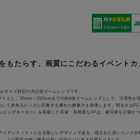
値をもたらす、画質にこだわるイベントカ
.8」は、フルサイズ対応の大口径ズームレンズです。
om"」をコンセプトとし、35mm～150mmまでの約4倍ズームレンズとして、
いて単焦点レンズに匹敵する優れた解像力を発揮します。明るさはF2-
テッピングモーター）を搭載した高速・高精度なAFは、被写体を正確か
イデンティティとなる新しいデザインである、隠された赤いリングが特徴の「H
し、より堅牢で使い勝手の良いデザインに生まれ変わりました。