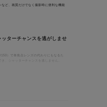
ンなど、画質だけでなく撮影時に便利な機能
ャッターチャンスを逃がしませ
/135/150）で単焦点レンズの代わりにもなるた
でき、シャッターチャンスを逃しません。
揮しています。
。
します。