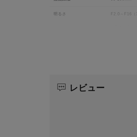
美しく柔らかなボケ味
明るさ
F2.0～F16
開放F2-2.8の大口径により、ズーム全域で
浅い被写界深度を利用して、被写体を背景か
※F値は焦点距離
9枚の絞り羽根によるクリアで自然なボケ味
レンズ構成
18群21枚
高速・高精度なAF
特殊レンズ
ASP 2枚、H
SAMYANG独自のリニアSTMを搭載。高
コーティング
UMC
優れたクローズアップ性能
レビュー
最短撮影距離
Lマウント用：0
焦点距離35mm時に33cm、150mm時に
最大撮影倍率
Lマウント用：0
ウェザーシーリング
絞り羽根枚数
9枚
ボディ全体に合計11カ所にウェザーシーリ
フィルターサイズ
82mm