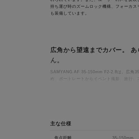
持ち運び時のズームロック機構、フォーカス
も装備しています。
広角から望遠までカバー。 
ん。
SAMYANG AF 35-150mm F2-2.8
め、ポートレートからイベント撮影、旅行、
ズーム全域での高い解像性能
18群21枚のレンズ構成のうち12枚に特殊
高画素センサーを搭載したカメラと組み合わ
主な仕様
さらに、UMC（ウルトラマルチコーティン
焦点距離
35-150mm