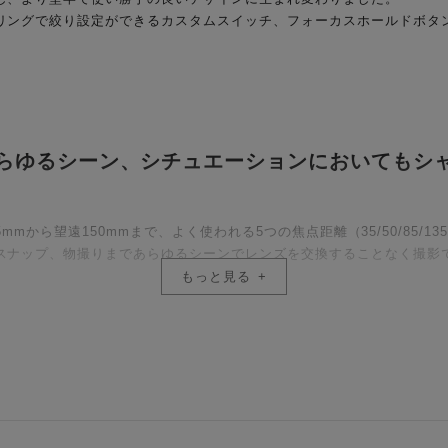
リングで絞り設定ができるカスタムスイッチ、フォーカスホールドボタ
あらゆるシーン、シチュエーションにおいてもシ
は、広角35mmから望遠150mmまで、よく使われる5つの焦点距離（35/50/85
スナップ、物撮りまであらゆるシーンでレンズを交換することなく撮影
もっと見る
レンズを使用した最新の光学設計を採用。ズーム全域で優れた解像力を発
せても、中心から周辺部まで、写真全体でシャープな描写が得られます
グ）により、フレアやゴーストの発生を抑え、自然でクリアな描写を実現