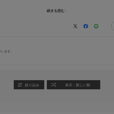
て使用をしておりますが、すごいなと感じております。
続きを読む
たことが無いので何とも言えませんが、素早く併せてくれるおかげで、撮影するのが
色になっており、カメラの性能的な部分ではないですが、見た目もかっこよく気に
ポートもついているのは面白いと感じました。
てこれ1本、あるいは広角ズームとの組み合わせでほとんどのシーンを撮影できるの
ファームウェア等のアップデート）を別で買う必要があるため、TAMRONがusb
ざいます。
考えております。
絞り込み
表示：新しい順