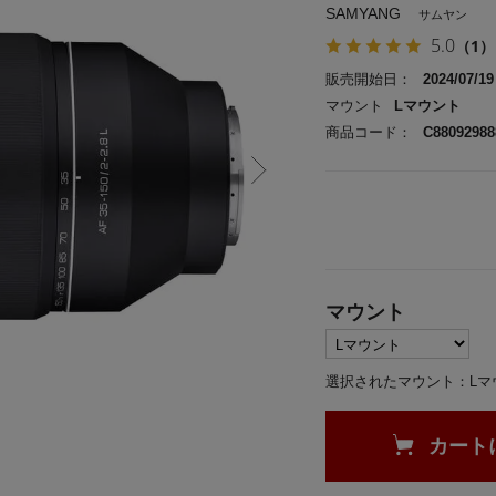
SAMYANG
サムヤン
5.0
（1）
販売開始日：
2024/07/19
マウント
Lマウント
商品コード：
C88092988
マウント
選択されたマウント：Lマ
カート