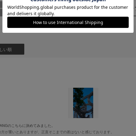
イズ機能
ー
（1）
スタッ
の機能にカスタマイズできます。
8°（フルサイズ）、11.0～43.3°（APS-C）
55.4mm～195.9mm
機能します。
スリングでの絞り調整が可能です。MF時にはフォーカスの移動速度が一定
しい順
,206g
のモードです。本レンズのみで映像特殊効果の一つであるドリーショット
ている間、ピント位置を固定することができます。(「瞳AF」などの
以上押すと、現在のピント位置をレンズに記憶させることができ、ボタン
 モーター
るので、2つのピント位置を記憶しておくと、ピント位置が変化する演出
ンサー
AMYANGのこちらに決めてみました。
は同じまま、背景の縮尺が変わっていく効果のことを指します。プロ向
NGの方が重いとありますが、正直そこまでの差はないと感じております。
ングを回転させるだけで簡単にドリーショットを再現できます。
フロントキャップ、リアキャップ