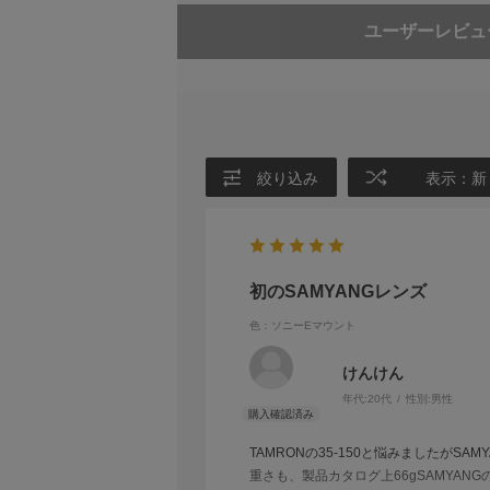
撮影をアシストするカスタマ
ユーザーレビュ
最大径
92.8mm
レンズ側面にあるスイッチとボタンは、好み
画角
16.4～61.
■カスタムスイッチ
全長
Lマウント用：1
MODE 1では通常のフォーカスリングとして
MODE 2に設定すると、AF時はフォーカ
絞り込み
表示：新
ます。
質量 (フード、キャップ含
Lマウント用：1
MODE 3はドリーショットを撮影するため
まず)
■フォーカスホールドボタン
ウェザーシーリング
◯
初のSAMYANGレンズ
AF時には、フォーカスホールドボタンを押し
能。)
色：ソニーEマウント
AF/MF モードスイッチ
◯
MF時に、フォーカスホールドボタンを3秒
ことができます。
けんけん
AFモーター
リニア STM
フォーカスホールドボタンは2つ備わってい
年代:
20代
性別:
男性
*ドリーショットとは
イメージサークル
フルサイズセ
TAMRONの35-150と悩みましたがS
ドリーショットとは構図内の被写体の大きさ
重さも、製品カタログ上66gSAMYA
機能を使えば、被写体を追いながらズームリ
付属品
専用フード、