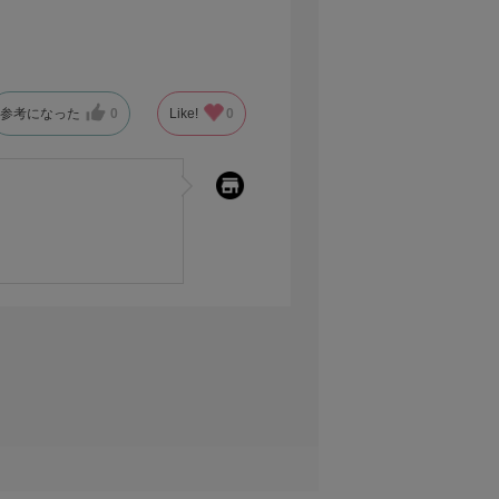
毎回楽しみになってます。
入って使ってます。
参考になった
0
Like!
0
はかなり便利だと思っております。
 Cのポートが付いている事を考えると、よ