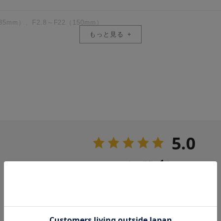
（35mm）、F2.8～F22（150mm）
美しく柔らかなボケ味が得られます。
もっと見る
ら効果的に分離し、被写体をより一層際立たせることができます。
によって異なります。35～40mm：F2 / 40～60mm：F2.2 / 60～80mm
は、夜景を美しく撮影することが可能です。
-ASP 1枚、HR 3枚、ED 6枚
速・高精度なAFは、静止画・動画問わず被写体を正確かつ素早く追従しま
5.0
.32m（35mm）～0.85m（150mm）
85cmの最短撮影距離により、被写体により近づき、クローズアップしな
1
レビュー件数：
件
.184倍（35mm）～0.18倍（150mm）
ングを施し、小雨や雪、ホコリなどからレンズを守ります。