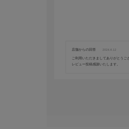
写真の写りについてですが、α6300に
AFの性能についてもTAMRONを使っ
また、フォーカスリングの近くの色が赤
製品の特長として、ドリーショットのサ
店舗からの回答
2024.6.12
まとめとして、ポートレートレンズとし
ただ、オプションのレンズステーション（
ご利用いただきましてありがとうご
りこだわりたい人はTAMRONで良いと
レビュー投稿感謝いたします。