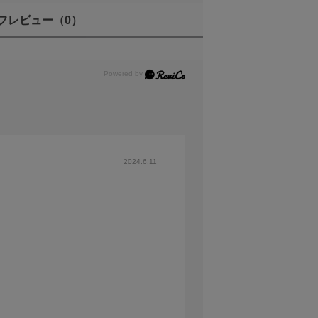
フレビュー
（0）
になるリニアMFモードで操作することができ
を撮影することが出来ます。*
2024.6.11
機能をカメラ本体側から割り当てることも可
を押すことでいつでもそのピント位置にする
ができます。
けのドリーは高価で操作も難しいですが、本