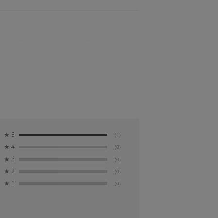
：F2.5 / 80～150mm：F2.8
す。
★
5
(1)
★
4
(0)
がら細部までシャープに捉えることができます。
★
3
(0)
★
2
(0)
★
1
(0)