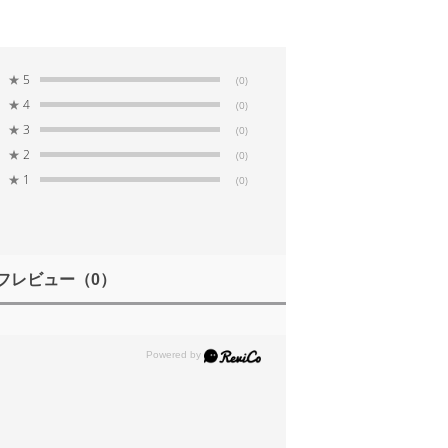
★
5
(0)
で鮮明な映像を、どのような状況でも実現。
★
4
(0)
★
3
(0)
★
2
(0)
★
1
(0)
破損したレンズを取り外し、新しいレンズをはめ
り、鍵やコインなどの金属による傷に効果的に耐
フレビュー
（0）
アクションの多いシーンでも優れた安定性を発