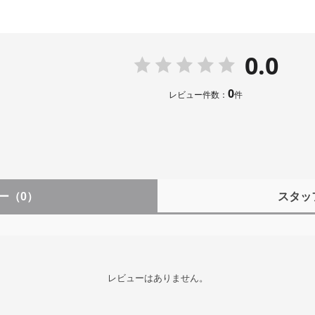
1080@120/100/60/50/30/25/24fps
動画：
0.0
40@30/25/24fps
AIノイズ リダクションとダイナミックレンジの最適化により、クリア
2720@60/50/30/25/24fps
x1080@60/50/30/25/24fps
0
レビュー件数：
件
った？X5の新しいレンズ交換式デザインは、レンズ交換セットを使って、
60@30/25/24fps
536@120/100/60/50/30/25/24fps
1080@120/100/60/50/30/25/24fps
ハードフィルムを採用し、X4と比較して耐落下性が100％向上してお
ー
（0）
スタッ
60@60/50/30/25/24fps
1536@60/50/30/25/24fps
1080@120/100/60/50/30/25/24fps
モードは、ハイライト部とシャドー部の見事なディテールと色彩を捉え、
eモード：
レビューはありません。
40@30/25/24fps
2720@60/50/30/25/24fps