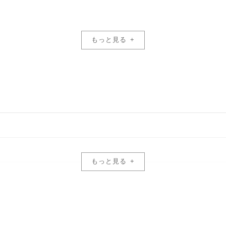
もっと見る
ルAIチップが360度撮影の可能性を押し広げます。 この強力なハード
を実現します。
もっと見る
60@60/50/30/25/24fps
は、11Kから8Kへのスーパーサンプリングによって高いピクセル密度
1536@60/50/30/25/24fps