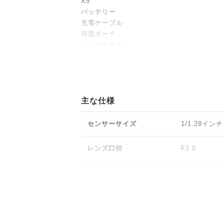
X5
バッテリー
充電ケーブル
保護ポーチ
レンズクロス
卓越した画質
《フラッグシップ・イメージング》
主な仕様
・最強の360度カメラ：
大型1/1.28インチセンサーと超高速トリプ
センサーサイズ
1/1.28インチ
どの鮮明さ、より明るく鮮やかなビジュアル
・センサーサイズ：144% UP
レンズ口径
F2.0
・最大ダイナミック・レンジ：13.5ストップ
・最大等価ピクセルサイズ：2.44μm
焦点距離
6mm
・演算能力：140% UP
《8K 360度動画》
360度動画解像度
動画モード：
・見たままを捉える：
4K：3840x21
驚くほど忠実な画質で、世界を捉えます。X5
2.7K：2720x