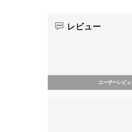
リップを作ります。
1080p：1920x
《360度 PUREVIDEO》
FreeFrame
・日夜問わず：
レビュー
4K：3840x38
夜間や低照度下でもお任せください。高度な
2.7K：2720x
1080p：1920
《交換式で頑丈なレンズ》
・簡単レンズ交換：
ミーモード：
Insta360簡単レンズ交換落としてしま
4K：3840x21
込めます。 修理を待つ必要もありません。
2.7K：2720x1
1080p：1920x
・優れた耐久性：
傷がつく心配は不要。 X5は光学式ウルトラ
ユーザーレビュ
シングルレンズ 動画解像
動画モード：
えます。
度
4K：3840x21
2.7K：2720x
《5.7K60FPS アクティブHDR》
1080p：1920x
・よりスムーズにシャープに記録：
60fpsにアップグレードしたこの革新的な
InstaFram
揮します。
4K: 3840x38
2.7K: 2720x