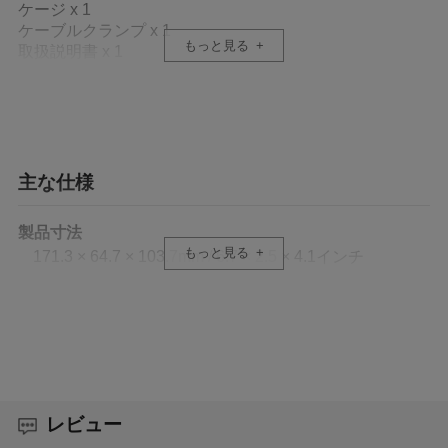
ケージ x 1
ケーブルクランプ x 1
もっと見る
取扱説明書 x 1
主な仕様
製品寸法
もっと見る
171.3 × 64.7 × 103.7mm / 6.7 × 2.5 × 4.1インチ
製品重量
228.0 ± 5.0g / 8.0 ± 0.2オンス
材質
アルミニウム合金、ステンレススチール、シリコン
レビュー