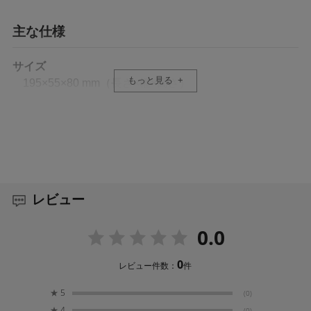
主な仕様
サイズ
もっと見る
195×55×80 mm（長さ×幅×高さ）
重量
120.84 g
互換性
Osmo Pocket 4
レビュー
Osmo Pocket 3
0.0
0
レビュー件数：
件
★
5
(0)
★
4
(0)