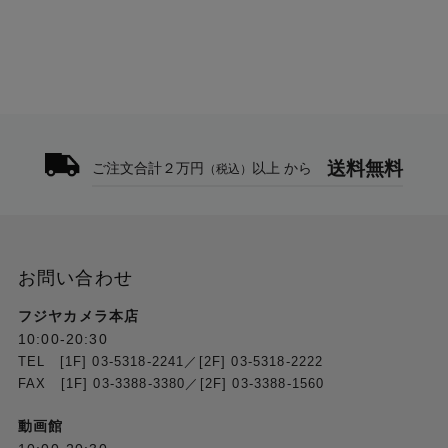
電子シャッター速度
写真：1/8000秒～30秒
動画：1/8000秒～1/X秒（X：フレームレート設定
値）
最大解像度
7168×5376
送料無料
ご注文合計２万円
以上 から
（税込）
ズーム
デジタルズーム
写真：最大2倍
動画：最大2倍
お問い合わせ
38MP／34MP 写真モード、スーパーナイト、被写体
トラッキング、スローモーション、タイムラプス各
フジヤカメラ本店
モードではサポートされていません。
10:00-20:30
TEL [1F] 03-5318-2241／[2F] 03-5318-2222
静止画モード
FAX [1F] 03-3388-3380／[2F] 03-3388-1560
シングル：約38 MP
動画館
カウントダウン：オフ／0.5／1／2／3／5／10秒
バースト：最大30枚／3秒