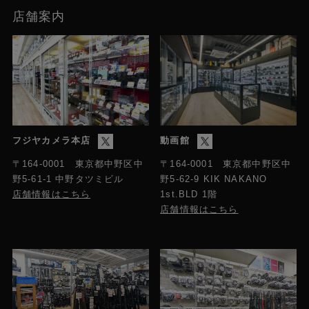
インターバル：0.5／1／2／3／4／5／6／8／10／15
店舗案内
／20／25／30／40秒、1／2／5／30／60分
撮影時間：5／10／20／30分、1／2／3／5時間、∞
ブレ補正
EIS：
RockSteady 3.0
RockSteady 3.0+
HorizonBalancing
フジヤカメラ本店
動画館
HorizonSteady
※
〒164-0001 東京都中野区中
〒164-0001 東京都中野区中
野5-61-1 中野タツミビル
野5-62-9 KIK NAKANO
店舗情報はこちら
1st.BLD 1階
プリ録画
店舗情報はこちら
プリ録画時間：5／10／15／30秒、1／2／5分
最大動画ビットレート
120 Mbps
対応ファイルシステム