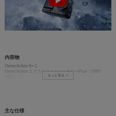
内容物
Osmo Action 6× 1
Osmo Action エクストリームバッテリーPlus（1950
もっと見る
mAh）× 1
Osmo両方向クイックリリース式アダプターマウント× 1
Osmo Action 接着式カーブベース× 1
Osmo 止めねじ× 1
USB-C to USB-C PD ケーブル (USB 3.1)× 1
Osmo Action 滑り止めパッド× 1
主な仕様