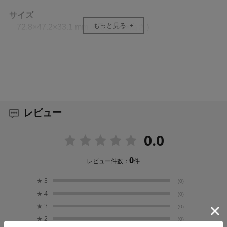
OsmoAudio マイク直接接続※
サイズ
DJI OsmoAudio エコシステムは、2台のDJIマイクトラン
もっと見る
72.8×47.2×33.1 mm（長さ×幅×高さ）
スミッターへの直接接続に対応しており※、レシーバー
なしで高品質なステレオ録音を可能にします。
重量
149 g
耐寒性＆バッテリー駆動時間4時間※
防水性
安定した動作は-20°Cから45°Cまで、過酷な環境でも信
20 m（防水ケースなし）、60 m（防水ケース使用
頼性が高く安心して撮影できます。※
レビュー
時）※
0.0
新しい1/1.1インチ スクエアセンサー
マイクの数
3
新開発の1/1.1インチセンサーを搭載したOsmo Action 6
0
レビュー件数：
件
は、4:3フォーマットで最大4K/120fpsの録画に対応し、
暗所やコントラストの高いシーンでも鮮明なディテール
★
5
(0)
タッチ画面
を保ちます。
★
4
(0)
フロント画面：
1.46インチ 331 ppi 342×342
★
3
(0)
最大輝度800 cd/m²（標準）
50 GBの内蔵ストレージ
★
2
(0)