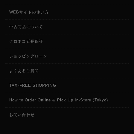
1080p (16:9)：1920×1080@24/25/30/48/50/60fps
WEBサイトの使い方
被写体トラッキング
2.7K (16:9)：2688×1512@24/25/30/48/50/60fps
中古商品について
2.7K (9:16)：1512×2688@24/25/30/48/50/60fps
1080p (16:9)：1920×1080@24/25/30/48/50/60fps
クロネコ延長保証
1080p (9:16)：1080×1920@24/25/30/48/50/60fps
ショッピングローン
スローモーション
4K：4倍 (120fps)
よくあるご質問
2.7K：4倍 (120fps)
1080p：8倍 (240fps)、4倍 (120fps)
TAX-FREE SHOPPING
ハイパーラプス
How to Order Online & Pick Up In-Store (Tokyo)
4K/2.7K/1080p@25/30fps：自動／2倍／5倍／10倍／
15倍／30倍
お問い合わせ
タイムラプス
4K/2.7K/1080p@25/30fps