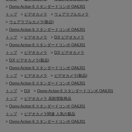
は水中の色を忠実に再現し、ダイブデータを記録しま
Kingston CANVAS Go! Plus 128GB U3 A2 V30
>
Osmo Action 6 スタンダードコンボ OA6J01
す。
microSDXC
トップ
>
ビデオカメラ
>
ウェアラブルカメラ
Kingston CANVAS Go! Plus 256GB U3 A2 V30
※詳しくは
メーカーページ
をご確認ください
>
ウェアラブルカメラ(新品)
microSDXC
>
Osmo Action 6 スタンダードコンボ OA6J01
Kingston CANVAS Go! Plus 512GB U3 A2 V30 m
トップ
>
ビデオカメラ
>
DJI ビデオカメラ
>
Osmo Action 6 スタンダードコンボ OA6J01
センサー
トップ
>
ビデオカメラ
>
DJI ビデオカメラ
1/1.1インチCMOSセンサー
>
DJI ビデオカメラ(新品)
>
Osmo Action 6 スタンダードコンボ OA6J01
レンズ
トップ
>
ビデオカメラ
>
ビデオカメラ(新品)
FOV：155°
絞り：f/2.0～f/4.0
>
Osmo Action 6 スタンダードコンボ OA6J01
フォーカス範囲（絞りf/4.0）：0.2 m～∞
トップ
>
DJI
>
Osmo Action 6 スタンダードコンボ OA6J01
トップ
>
ビデオカメラ 高額買取商品
ISO感度
>
Osmo Action 6 スタンダードコンボ OA6J01
写真：100～25600
トップ
>
ビデオカメラ関連 人気の製品
動画：100～51200※
>
Osmo Action 6 スタンダードコンボ OA6J01