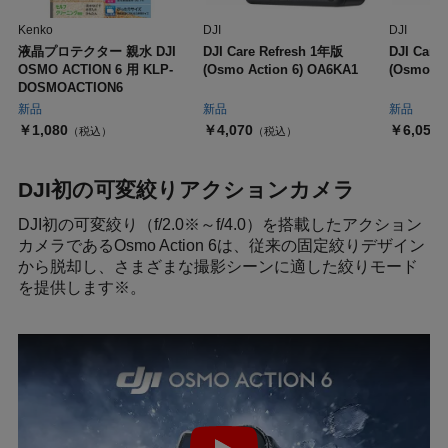
Kenko
DJI
DJI
液晶プロテクター 親水 DJI
DJI Care Refresh 1年版
DJI Care
OSMO ACTION 6 用 KLP-
(Osmo Action 6) OA6KA1
(Osmo Ac
DOSMOACTION6
新品
新品
新品
￥1,080
￥4,070
￥6,050
（税込）
（税込）
DJI初の可変絞りアクションカメラ
DJI初の可変絞り（f/2.0※～f/4.0）を搭載したアクション
カメラであるOsmo Action 6は、従来の固定絞りデザイン
から脱却し、さまざまな撮影シーンに適した絞りモード
を提供します※。