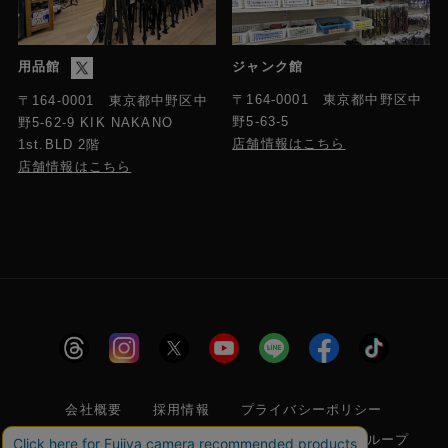
exFAT
用品館
ジャンク館
写真フォーマット
JPEG/RAW
〒164-0001 東京都中野区中
〒164-0001 東京都中野区中
野5-63-5
野5-62-9 KIK NAKANO
店舗情報はこちら
1st.BLD 2階
動画フォーマット
店舗情報はこちら
MP4 (HEVC)
内蔵ストレージ容量
カメラには64 GBのストレージが内蔵されており、
50 GBを使用できます。ストレージ容量は、microSD
カードを挿入して増やすことができます。
音声録音
48 kHz 16-bit、AAC
会社概要
採用情報
プライバシーポリシー
バッテリー
特定商取引に関する法律に基づく表示
フジヤグループ