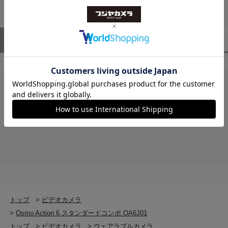
★
1
(0)
50GBの内蔵ストレージを備えているため、メモリーカー
リア画面：
ドが手元になくても、安心して撮影を続けられます。
2.5インチ 326 ppi 400×712
最大輝度800 cd/m²（標準）、ピーク輝度1000 cd/m²
ユーザーレビュー
（0）
スタッフレビュー
（0）
新しい4Kカスタムモード
対応SDカード
DJI独自設計のスクエアセンサーを搭載したOsmo Action
microSD（最大1 TB）
6は、4Kカスタムモードを初搭載。先に撮影して後から
クロップできる新しい撮影体験を提供します。
推奨microSDカード（推奨モデル）
レビューはありません。
Lexar Professional SILVER PLUS 64GB U3 A2 V30
microSDXC
複数の映像ブレ補正モード※
Lexar Professional SILVER PLUS 128GB U3 A2 V30
RockSteady 3.0 により安定した撮影を実現し、
microSDXC
HorizonSteady は最大4K/60fpsでの動画撮影に対応。凸
Lexar Professional SILVER PLUS 256GB U3 A2 V30
凹の道でもダイナミックな瞬間を逃さず捉えます。
microSDXC
Lexar Professional SILVER PLUS 512GB U3 A2 V30
microSDXC
20 m防水※
Lexar Professional SILVER PLUS 1TB U3 A2 V30
トップ
>
ビデオカメラ
microSDXC
ケースなしで最大60メートル※の防水性能を誇ります。
>
Osmo Action 6 スタンダードコンボ OA6J01
Kingston CANVAS Go! Plus 64GB U3 A2 V30
内蔵された色温度センサーと水圧計※により、Action 6
トップ
>
ビデオカメラ
>
ウェアラブルカメラ
microSDXC