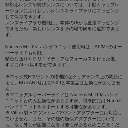
非対応レンズや特殊レンズについては、手動キャリブレ
ーションにより新しいレンズをライブラリにマッピング
して保存できます。
レンズライブラリ機能は、本体のUIから直接マッピング
できるため、新しいレンズをその場で簡単に追加できま
す。
Nucleus M-II FIZ ハンドユニット使用時は、AF/MFのオー
バーライドも可能。
精密な送りやクリエイティブなフォーカスを行った後、
すぐにAFへ戻す事ができます。
※ロック式Eマウントの物理的なクリアランス上の問題に
より、BURANOおよびFX9と本製品は互換性がありませ
ん。
※マニュアルオーバーライドは Nucleus M-II FIZ ハンド
ユニットとのみ互換性がありますが、将来的には Nano II
ハンドユニットをサポートする可能性があります。
※ Viltrox製 Eマウント→Zマウントアダプターには対応し
ていません。また、その他の類似アダプターについて
も、取り外しが困難になる可能性があるためご注意くだ