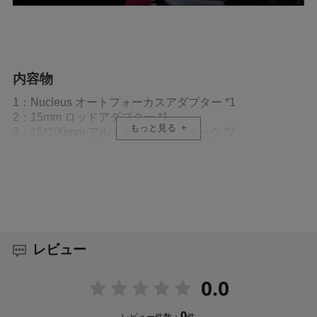
内容物
1：Nucleus オートフォーカスアダプター *1
2：15mm ロッドアダプター *1
もっと見る
3：15*100mm アルミ製ロッド - ブラック *2
4：3mm 六角レンチ（32123.00025.00.00）*1
5：Nucleus Nano II モーター（12009.00001.00.00）*2
6：USB-C 電源ケーブル (30cm)（21114.00061.00.00）
*1
7：デュアル USB-C コントロールケーブル for Nucleus
Auto Focus Adapter *1
8：NP-Fシリーズバッテリー用アダプタープレート V2 –
レビュー
ブラック（TA-BTP2-F970-B）*1
0.0
ソニー FX3、FX30、FX2、FX6、およびその他
のαシリーズのカメラボディに対応
0
レビュー件数：
件