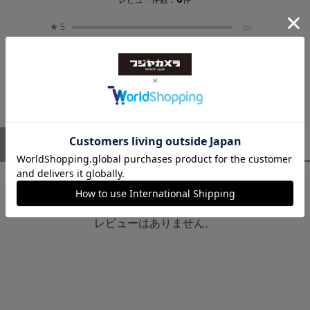
★
5
(0)
ネイティブAF情報を利用
★
4
(0)
★
3
(0)
★
2
(0)
顔検出や瞳AFなど、カメラが本来持っている
★
1
(0)
AF機能を最大限に活用
ユーザーレビュー
（0）
スタッフレビュー
（0）
PLマウント対応
レンズライブラリ機能搭載
レビューはありません。
マニュアルオーバーライド対応
Nano IIモーター付属