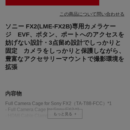
この商品について問い合わせる
ソニー FX2(LME-FX2B)専用カメラケー
ジ EVF、ボタン、ポートへのアクセスを
妨げない設計・3点留め設計でしっかりと
固定 カメラをしっかりと保護しながら、
豊富なアクセサリーマウントで撮影環境を
拡張
内容物
Full Camera Cage for Sony FX2（TA-T88-FCC）*1
- Full Camera Cage for Sony FX2 *1
もっと見る
- HDMI Cable Clamp for Sony FX2 *1
- USB-C and MULTI Cable Clamp for Sony FX2 *1
- Slotted and Allen Key *1