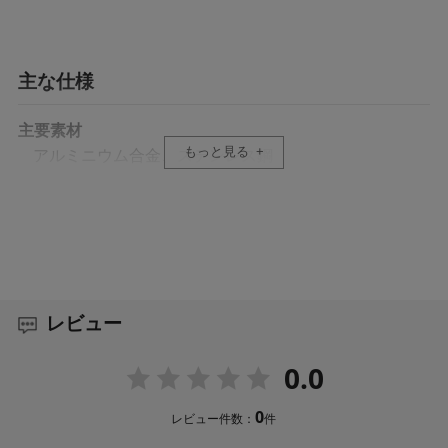
XLR Extension Bracket for Sony FX3（TA-T13-XLR）*1
主な仕様
主要素材
もっと見る
アルミニウム合金、ステンレス鋼
重量
250g(カメラケージのみ)
レビュー
0.0
0
レビュー件数：
件