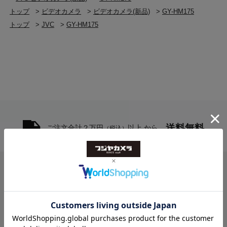
トップ
>
ビデオカメラ
>
ビデオカメラ(新品)
>
GY-HM175
トップ
>
JVC
>
GY-HM175
送料無料
ご注文合計２万円
以上 から
（税込）
お問い合わせ
フジヤカメラ本店
10:00-20:30
TEL [1F] 03-5318-2241／[2F] 03-5318-2222