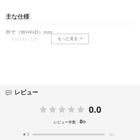
主な仕様
外寸（W×H×D）mm
もっと見る
200×80×140
内寸（W×H×D）mm
180×70×120
重量（g）
140
レビュー
容量（L）
0.0
1.5
0
レビュー件数：
件
主素材
★
5
(0)
ポリエステルナイロン