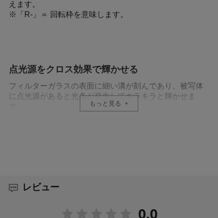
えます。
※「R-」＝ 回転枠を意味します。
点光源をクロス効果で輝かせる
フィルターガラスの表面に細い溝が刻んであり、被写体
に点光源があると光条が発生してキラキラと輝かせま
もっと見る
す。
前枠を回して、クロスの角度を調節できる
前枠（回転枠）を回すことで、クロスの角度を自由に変
更できます。ファインダーや液晶モニター越しに被写体
と光の線のバランスを確認しながら、お好みの角度に調
節してください。
レビュー
0.0
耐久性に優れた撥水・撥油コーティング