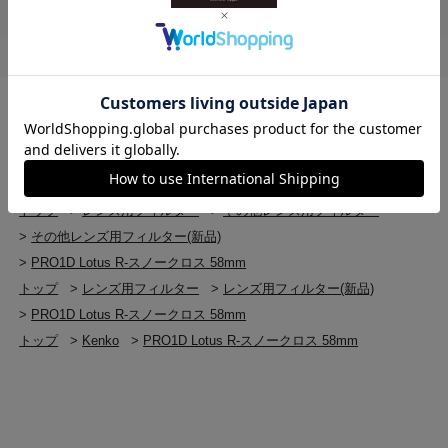
レンズキャップ取付可能
紫外線吸収フィルターケース
トップ
>
レンズ用フィルター
>
PRO1D Lotus R-スノークロス 58mm
日本製
トップ
>
レンズ用フィルター
>
その他レンズ用フィルター
>
PRO1D Lotus R-スノークロス 58mm
《撮影に際して》
・前枠（回転枠）を回すとクロスの角度を変えることが
トップ
>
レンズ用フィルター
>
その他レンズ用フィルター
できます。
>
その他レンズ用フィルター(新品)
・クロス効果は点光源に現れます。蛍光灯のような線光
>
PRO1D Lotus R-スノークロス 58mm
源には向いていません。
トップ
>
レンズ用フィルター
>
レンズ用フィルター(新品)
・クロス効果は光源の強さ、レンズの焦点距離、絞り値
によって異なってきます。
>
PRO1D Lotus R-スノークロス 58mm
・被写体に輝きのないフラットな採光状態では全体にわ
トップ
>
Kenko
>
PRO1D Lotus R-スノークロス 58mm
ずかなソフト効果となります。
・撮影条件によっては網目状のフレアを生じる場合があ
ります。（逆光時、強い光源のある時）
・玉ボケ部分にフィルターの網目模様が写り込む場合が
あります。