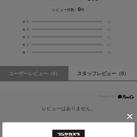
耐久性に優れた撥水・撥油コーティングを採用。水や油
0
レビュー件数：
件
を強力に弾き、汚れが付着しても簡単に拭き取ることが
できます。水辺での撮影でもストレスなく撮影でき、日
★
5
(0)
頃のメンテナンスを楽にします。
★
4
(0)
★
3
(0)
★
2
(0)
デジタルマルチコートII（面反射0.3～0.5%）で
★
1
(0)
反射を防止
ユーザーレビュー
（0）
スタッフレビュー
（0）
ガラス外周に墨塗り加工を施し、内面反射を極
限まで防止
広角レンズでもケラレにくい薄枠設計
レビューはありません。
フィルターを着脱しやすくするローレット加工