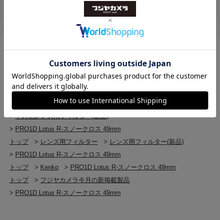
レンズキャップ取付可能
紫外線吸収フィルターケース
トップ
>
レンズ用フィルター
>
PRO1D Lotus R-スノークロス 49mm
日本製
トップ
>
レンズ用フィルター
>
その他レンズ用フィルター
>
PRO1D Lotus R-スノークロス 49mm
《撮影に際して》
・前枠（回転枠）を回すとクロスの角度を変えることが
トップ
>
レンズ用フィルター
>
その他レンズ用フィルター
できます。
>
その他レンズ用フィルター(新品)
・クロス効果は点光源に現れます。蛍光灯のような線光
>
PRO1D Lotus R-スノークロス 49mm
源には向いていません。
トップ
>
レンズ用フィルター
>
レンズ用フィルター(新品)
・クロス効果は光源の強さ、レンズの焦点距離、絞り値
によって異なってきます。
>
PRO1D Lotus R-スノークロス 49mm
・被写体に輝きのないフラットな採光状態では全体にわ
トップ
>
Kenko
>
PRO1D Lotus R-スノークロス 49mm
ずかなソフト効果となります。
トップ
>
フジヤカメラ今月の新掲載製品
・撮影条件によっては網目状のフレアを生じる場合があ
>
PRO1D Lotus R-スノークロス 49mm
ります。（逆光時、強い光源のある時）
・玉ボケ部分にフィルターの網目模様が写り込む場合が
あります。