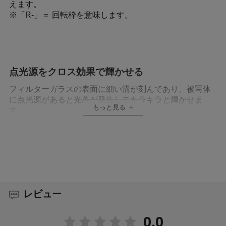
えます。
※「R-」＝ 回転枠を意味します。
点光源をクロス効果で輝かせる
フィルターガラスの表面に細い溝が刻んであり、被写体
に点光源があると光条が発生してキラキラと輝かせま
もっと見る
す。
前枠を回して、クロスの角度を調節できる
前枠（回転枠）を回すことで、クロスの角度を自由に変
更できます。ファインダーや液晶モニター越しに被写体
と光の線のバランスを確認しながら、お好みの角度に調
節してください。
レビュー
0.0
耐久性に優れた撥水・撥油コーティング