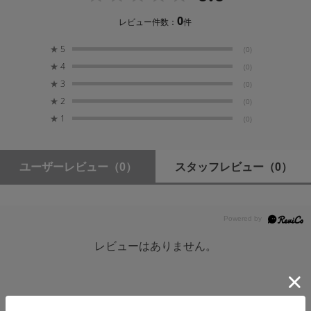
耐久性に優れた撥水・撥油コーティングを採用。水や油
0
レビュー件数：
件
を強力に弾き、汚れが付着しても簡単に拭き取ることが
できます。水辺での撮影でもストレスなく撮影でき、日
★
5
(0)
頃のメンテナンスを楽にします。
★
4
(0)
★
3
(0)
★
2
(0)
デジタルマルチコートII（面反射0.3～0.5%）で
★
1
(0)
反射を防止
ユーザーレビュー
（0）
スタッフレビュー
（0）
ガラス外周に墨塗り加工を施し、内面反射を極
限まで防止
広角レンズでもケラレにくい薄枠設計
レビューはありません。
フィルターを着脱しやすくするローレット加工