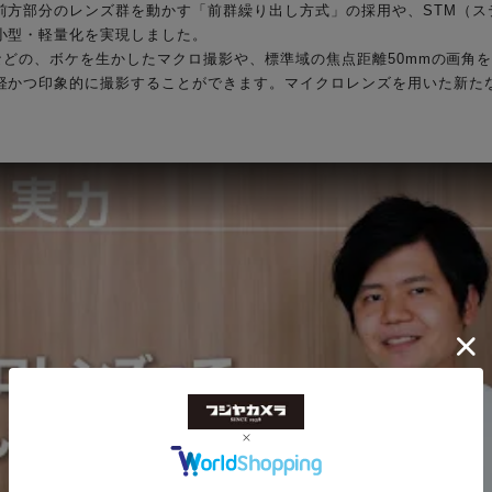
前方部分のレンズ群を動かす「前群繰り出し方式」の採用や、STM（ス
小型・軽量化を実現しました。
」は花、植物などの、ボケを生かしたマクロ撮影や、標準域の焦点距離50mmの
軽かつ印象的に撮影することができます。マイクロレンズを用いた新た