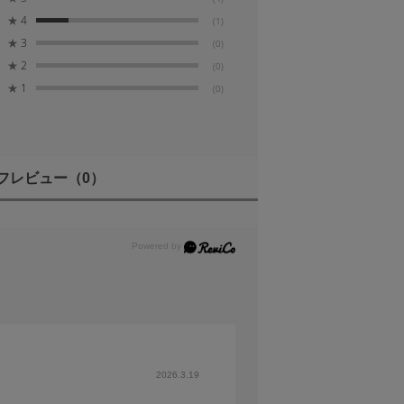
せの時間を短縮できるフォーカ
★
4
(1)
★
3
(0)
★
2
(0)
★
1
(0)
フレビュー
（0）
2026.3.19