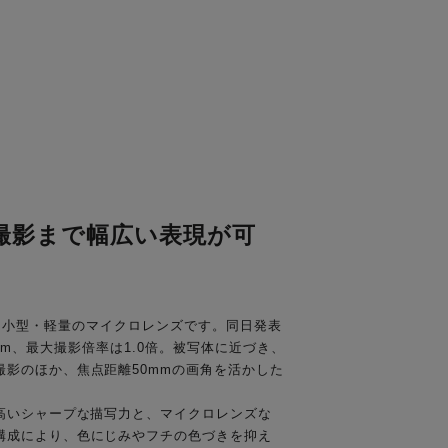
プ撮影まで幅広い表現が可
する、小型・軽量のマイクロレンズです。同日発表
0.16m、最大撮影倍率は1.0倍。被写体に近づき、
影のほか、焦点距離50mmの画角を活かした
高いシャープな描写力と、マイクロレンズな
構成により、色にじみやフチの色づきを抑え