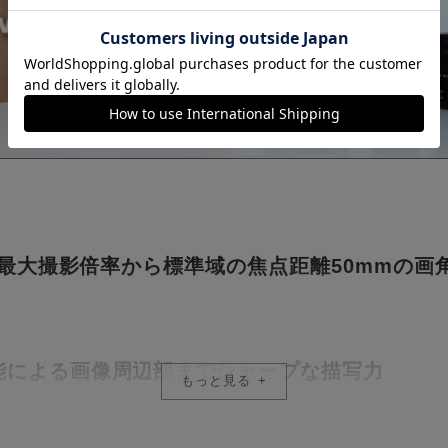
0倍の最大撮影倍率から標準域の焦点距離50mmの
能による画像周辺部までシャープな描写力
もっと見る
解像感と、色にじみや色づきを抑えた美しいボ