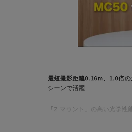
最短撮影距離0.16m、1.
シーンで活躍
「Z マウント」の高い光学性
近距離から遠距離までの高い