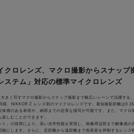
初のマイクロレンズ、マクロ撮影からスナッ
トシステム」対応の標準マイクロレンズ
」は、被写体を大きく写すマクロ撮影からスナップ撮影まで幅広いシーンで活躍
 VR S」と同様、NIKKOR Z レンズ初のマイクロレンズです。最短撮影距離は
立体感のある表現や、細部までの忠実な描写が可能です。また、マクロ撮
も楽しむことができます。
ウント」の採用により、高い光学性能を実現し、画像周辺部まで解像感の
可能にします。さらに、近距離から遠距離まで色収差を抑制するレンズ