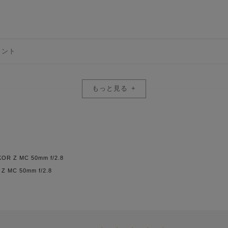
設計自由度の向上により、ゴースト・フレアを効
ウント
方式の採用、効果的なレンズ配置により、従来の
もっと見る
達成
EDレンズ1枚、非球面レンズ1枚、最前面のレンズ面にフッ素コートあり
り値や露出補正などの機能の割り当てが可能
囲FX）
KOR Z MC 50mm f/2.8
撮像範囲DX）
Z MC 50mm f/2.8
レムと、塗装質感を向上させた新デザインを採用
方式
16m