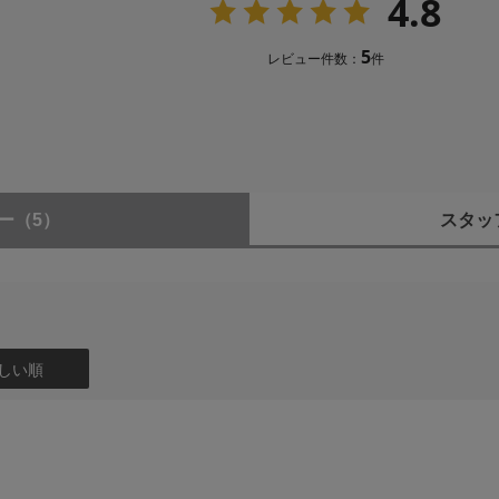
4.8
限することで、接写撮影をする際のピント合わ
5
レビュー件数：
件
り）
計※2、フッ素コート採用による高い防汚性能
る自動絞り
とき：f/2.8
6mのとき：f/5.6
ー
（5）
スタッ
とき：f/22
6mのとき：f/32
.16m）と0.3m-0.16mの2段切り換え
しい順
.75mm）