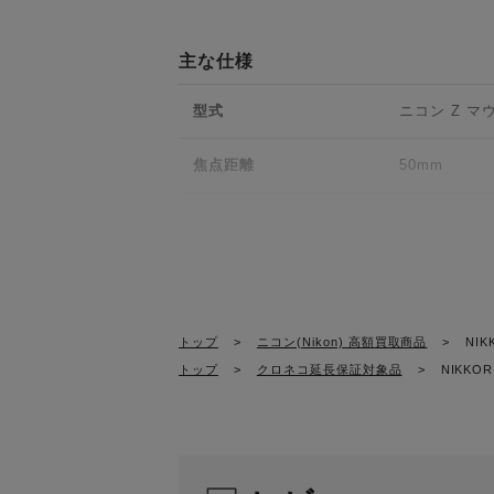
主な仕様
「Z マウント」が実現した
現
型式
ニコン Z マ
焦点距離
50mm
STMの採用と前群繰り出し
最大口径比
1：2.8
比べて大幅な小型・軽量化を
レンズ構成
7群10枚（
「コントロールリング」に絞
画角
47°（撮像範
トップ
>
ニコン(Nikon) 高額買取商品
>
NIK
31° 30′（
トップ
>
クロネコ延長保証対象品
>
NIKKOR 
新たな「NIKKOR」エンブ
ピント合わせ
前群繰り出し
る倍率/距離表示を採用
最短撮影距離
撮像面から0.