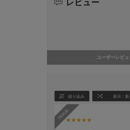
レビュー
ピント合わせを行う範囲を制
最大撮影倍率
1倍
ス制限機能※1を搭載
絞り羽根枚数
9枚（円形絞
防塵・防滴性能に配慮した設
絞り方式
電磁絞りによ
最大絞り
撮影距離が∞の
撮影距離が0.1
ユーザーレビュ
最小絞り
撮影距離が∞の
撮影距離が0.1
フォーカス制限切り換えス
FULL（∞～0
イッチ
絞り込み
表示：新
アタッチメントサイズ（フ
46mm（P=0
ィルターサイズ）