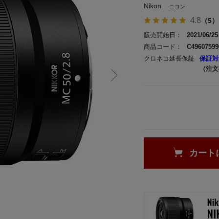
Nikon
ニコン
4.8
（5）
販売開始日：
2021/06/25
商品コード：
C49607599
クロネコ延長保証
保証対
（注文
カート