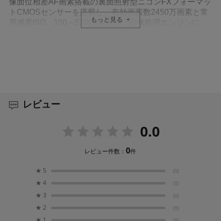
像面位相差AF画素搭載の裏面照射型ニコンFXフォーマッ
トCMOSセンサーを搭載し、有効画素数2450万画素と常
もっと見る
用感度ISO 100～51200を両立。画像処理エンジンに
は、最新のEXPEED 6を採用しています。
撮像範囲を広くカバーする、高精度ハイブリッ
ドAF
273点のフォーカスポイントが、撮像範囲の水平、垂直約
レビュー
90%という広い範囲をカバー。FXフォーマットセンサー
に最適化したアルゴリズムで像面位相差AFとコントラス
トAFを自動的に切り換え、状況に適した方式でピント合
0.0
わせを行います。
0
レビュー件数：
件
自然な見えを提供する電子ビューファインダー
★
5
(0)
★
4
Quad VGA（約369万ドット）有機ELパネルを採用。ニコ
(0)
ン独自の光学技術を活かしたファインダー光学系と先進
★
3
(0)
的な画像処理技術により、収差が少なくクリアーで、長
★
2
(0)
時間の撮影でも目が疲れにくい自然な見えを提供しま
★
1
(0)