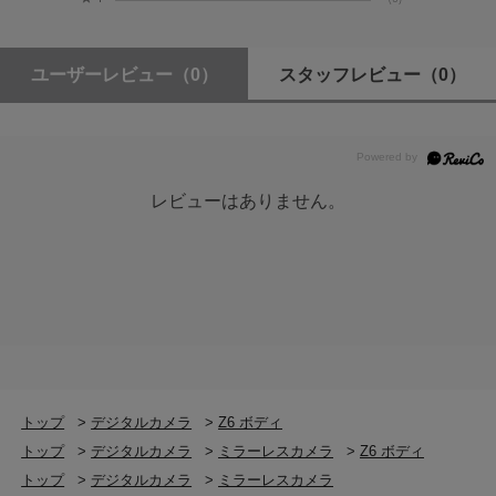
す。
高い機動性と信頼性の両立
ユーザーレビュー
（0）
スタッフレビュー
（0）
ミラーレスカメラならではの小型・軽量ボディーは、携
行性に優れ、フットワークのよい機動的な撮影が可能。
また、マグネシウム合金を使用した堅牢なボディー、シ
ャッターの耐久性、防塵・防滴性能など、D850と同等の
レビューはありません。
高い信頼性を確保しています。
フルフレーム4K UHD動画
4K UHD（3840×2160）/30p動画を［FXベースの動画フ
ォーマット］フルフレームで撮影可能。さらに、フル
HD/120pにも対応しています。HDMI 10bit出力が可能
で、一段と階調豊かな情報が得られプロの映像制作ニー
ズに応える「N-Log」も搭載しています。
トップ
>
デジタルカメラ
>
Z6 ボディ
トップ
>
デジタルカメラ
>
ミラーレスカメラ
>
Z6 ボディ
トップ
>
デジタルカメラ
>
ミラーレスカメラ